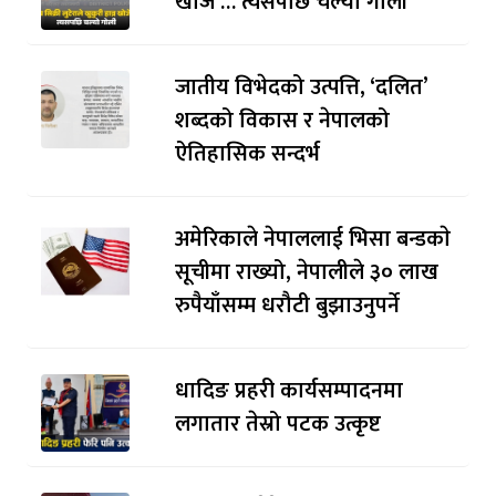
खोजे … त्यसपछि चल्यो गोली
जातीय विभेदको उत्पत्ति, ‘दलित’
शब्दको विकास र नेपालको
ऐतिहासिक सन्दर्भ
अमेरिकाले नेपाललाई भिसा बन्डकाे
सूचीमा राख्यो, नेपालीले ३० लाख
रुपैयाँसम्म धरौटी बुझाउनुपर्ने
धादिङ प्रहरी कार्यसम्पादनमा
लगातार तेस्रो पटक उत्कृष्ट