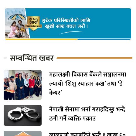
सम्बन्धित खबर
महालक्ष्मी विकास बैंकले सञ्चालनमा
ल्यायो ‘शिशु स्याहार कक्ष’ तथा ‘डे
केयर’
नेपाली सेनामा भर्ना गराइदिन्छु भन्दै
ठगी गर्ने व्यक्ति पक्राउ
लालपुर्जा बनाइदिने भन्दै १ लाख ६०