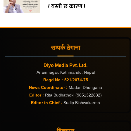
? यस्तो छ कारण !
सम्पर्क ठेगाना
Diyo Media Pvt. Ltd.
Anamnagar, Kathmandu, Nepal
Regd No : 521/2074-75
News Coordinator :
Madan Dhungana
Editor :
Rita Budhathoki
(9851322832)
Editor in Chief :
Sudip Bishwakarma