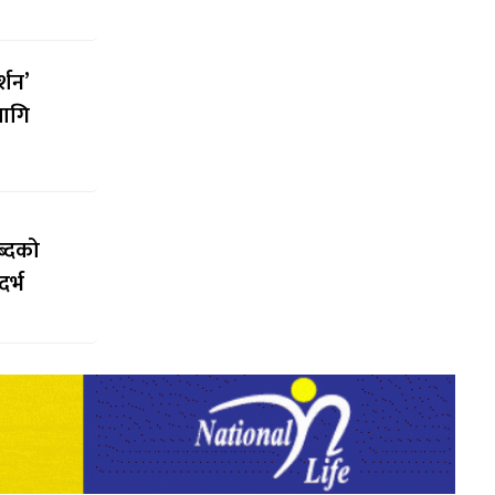
्शन’
लागि
ब्दको
र्भ