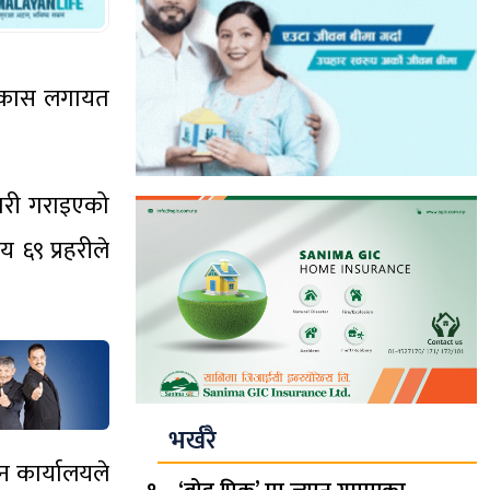
िविकास लगायत
कारी गराइएको
६९ प्रहरीले
भर्खरै
न कार्यालयले