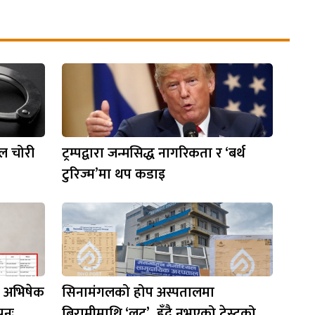
ोल चोरी
ट्रम्पद्वारा जन्मसिद्ध नागरिकता र ‘बर्थ
टुरिज्म’मा थप कडाइ
ता अभिषेक
सिनामंगलको होप अस्पतालमा
ुनः
बिरामीमाथि ‘लुट’, हुँदै नभएको टेस्टको