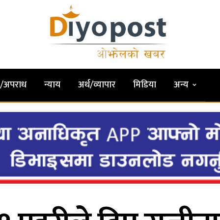
षा/अपराध
न्याय
अर्थ/व्यापार
मिडिया
अन्य