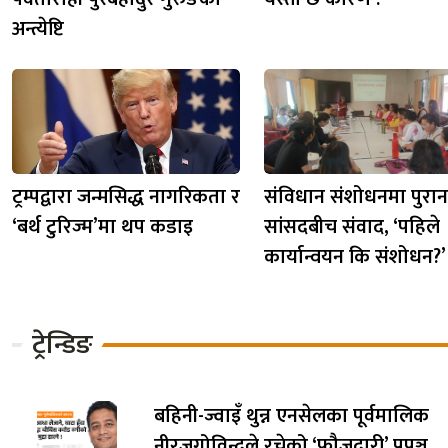
अन्त्येष्टि
ट्रम्पद्वारा जन्मसिद्ध नागरिकता र
संविधान संशोधनमा पुराना
‘बर्थ टुरिज्म’मा थप कडाइ
सांसदबीच संवाद, ‘पहिले
कार्यान्वयन कि संशोधन?
ट्रेन्डिङ
बहिनी-ज्वाइँ थुन्न एनसेलका पूर्वमालिक
नीरजगोविन्दले रचेको ‘फौजदारी’ प्रपञ्च