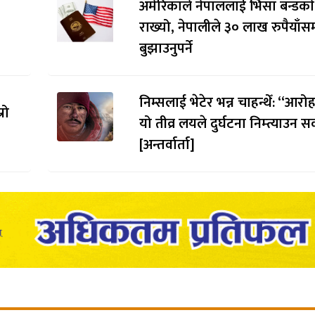
अमेरिकाले नेपाललाई भिसा बन्डकाे
राख्यो, नेपालीले ३० लाख रुपैयाँसम
बुझाउनुपर्ने
निम्सलाई भेटेर भन्न चाहन्थेँ: “आर
रो
यो तीव्र लयले दुर्घटना निम्त्याउन सक
[अन्तर्वार्ता]