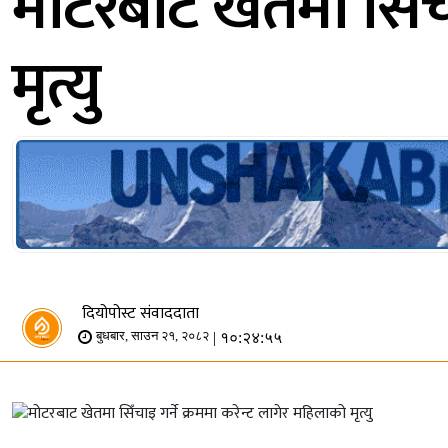
मोटरबाट खेतमा सिँचा
मृत्यु
दियोपोस्ट संवाददाता
| १०:२४:५५
बुधबार, साउन २१, २०८२