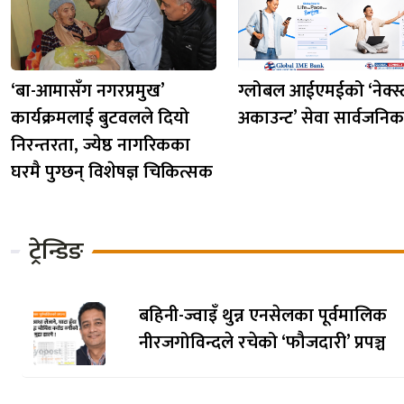
‘बा-आमासँग नगरप्रमुख’
ग्लोबल आईएमईको ‘नेक्स्
कार्यक्रमलाई बुटवलले दियो
अकाउन्ट’ सेवा सार्वजनिक
निरन्तरता, ज्येष्ठ नागरिकका
घरमै पुग्छन् विशेषज्ञ चिकित्सक
ट्रेन्डिङ
बहिनी-ज्वाइँ थुन्न एनसेलका पूर्वमालिक
नीरजगोविन्दले रचेको ‘फौजदारी’ प्रपञ्च