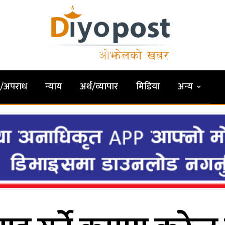
षा/अपराध
न्याय
अर्थ/व्यापार
मिडिया
अन्य