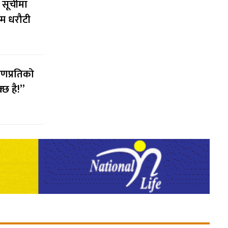
 सूचीमा
्म धरौटी
ोहणप्रतिको
्छ है!”