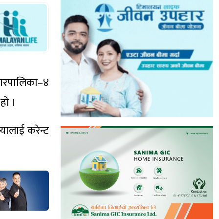
 नगरपालिका–४
 हो ।
ायालाई करेन्ट