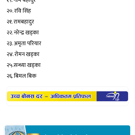
१९. नीम बहादुर
२०. रवि सिंह
२१. रामबहादुर
२२. नरेन्द्र खड्का
२३. अमृता परियार
२४. रोमन खड्का
२५.सन्ध्या खड्का
२६. बिमल बिक