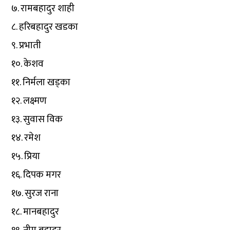
७. रामबहादुर शाही
८. हरिबहादुर खडका
९. प्रभाती
१०. केशव
११. निर्मला खड्का
१२. लक्ष्मण
१३. सुवास विक
१४. रमेश
१५. प्रिया
१६. दिपक मगर
१७. सुरज राना
१८. मानबहादुर