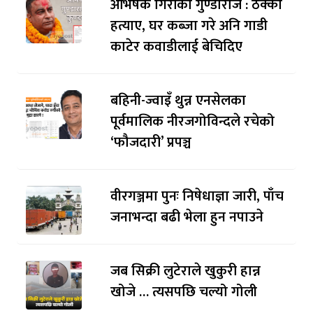
अभिषेक गिरीको गुण्डाराज : ठेक्का
हत्याए, घर कब्जा गरे अनि गाडी
काटेर कवाडीलाई बेचिदिए
बहिनी-ज्वाइँ थुन्न एनसेलका
पूर्वमालिक नीरजगोविन्दले रचेको
‘फौजदारी’ प्रपञ्च
वीरगञ्जमा पुनः निषेधाज्ञा जारी, पाँच
जनाभन्दा बढी भेला हुन नपाउने
जब सिक्री लुटेराले खुकुरी हान्न
खोजे … त्यसपछि चल्यो गोली