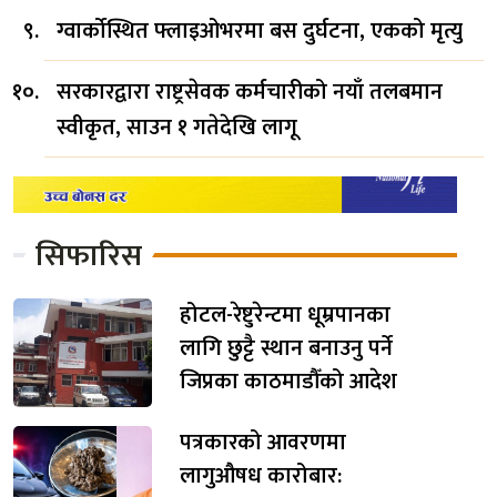
ग्वार्कोस्थित फ्लाइओभरमा बस दुर्घटना, एकको मृत्यु
सरकारद्वारा राष्ट्रसेवक कर्मचारीको नयाँ तलबमान
स्वीकृत, साउन १ गतेदेखि लागू
सिफारिस
होटल-रेष्टुरेन्टमा धूम्रपानका
लागि छुट्टै स्थान बनाउनु पर्ने
जिप्रका काठमाडौँको आदेश
पत्रकारको आवरणमा
लागुऔषध कारोबार: