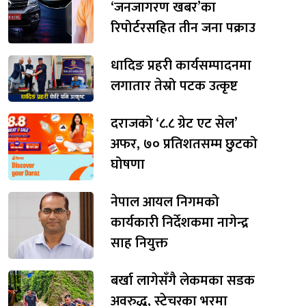
‘जनजागरण खबर’का
रिपोर्टरसहित तीन जना पक्राउ
धादिङ प्रहरी कार्यसम्पादनमा
लगातार तेस्रो पटक उत्कृष्ट
दराजको ‘८.८ ग्रेट एट सेल’
अफर, ७० प्रतिशतसम्म छुटको
घोषणा
नेपाल आयल निगमको
कार्यकारी निर्देशकमा नागेन्द्र
साह नियुक्त
बर्खा लागेसँगै लेकमका सडक
अवरुद्ध, स्ट्रेचरका भरमा