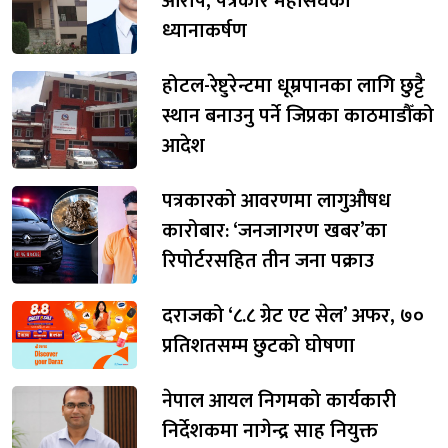
आरोप, पत्रकार महासंघको
ध्यानाकर्षण
होटल-रेष्टुरेन्टमा धूम्रपानका लागि छुट्टै
स्थान बनाउनु पर्ने जिप्रका काठमाडौँको
आदेश
पत्रकारको आवरणमा लागुऔषध
कारोबार: ‘जनजागरण खबर’का
रिपोर्टरसहित तीन जना पक्राउ
दराजको ‘८.८ ग्रेट एट सेल’ अफर, ७०
प्रतिशतसम्म छुटको घोषणा
नेपाल आयल निगमको कार्यकारी
निर्देशकमा नागेन्द्र साह नियुक्त