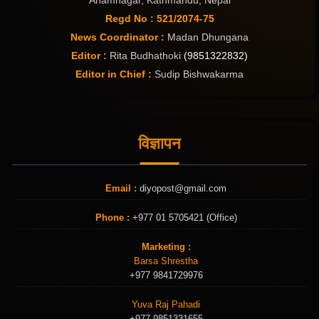
Regd No : 521/2074-75
News Coordinator :
Madan Dhungana
Editor :
Rita Budhathoki
(9851322832)
Editor in Chief :
Sudip Bishwakarma
विज्ञापन
Email :
diyopost@gmail.com
Phone :
+977 01 5705421 (Office)
Marketing :
Barsa Shrestha
+977 9841729976
Yuva Raj Pahadi
+977 9851331655