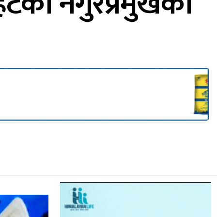
तहटका नगुरप्रमुखको