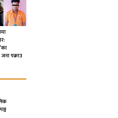
णमा
र:
’का
 जना पक्राउ
ालिक
पञ्च