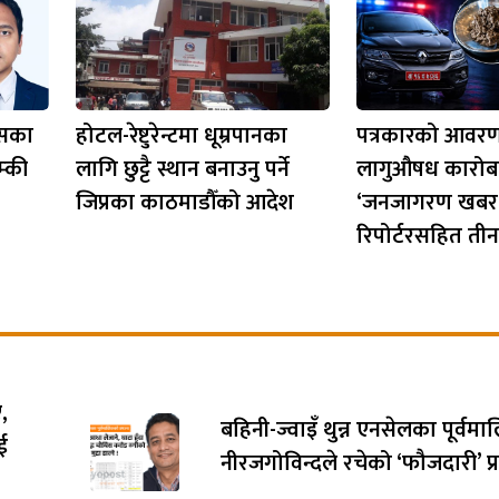
ासका
होटल-रेष्टुरेन्टमा धूम्रपानका
पत्रकारको आवर
म्की
लागि छुट्टै स्थान बनाउनु पर्ने
लागुऔषध कारोबा
जिप्रका काठमाडौँको आदेश
‘जनजागरण खबर
रिपोर्टरसहित तीन
,
बहिनी-ज्वाइँ थुन्न एनसेलका पूर्वम
ई
नीरजगोविन्दले रचेको ‘फौजदारी’ प्र