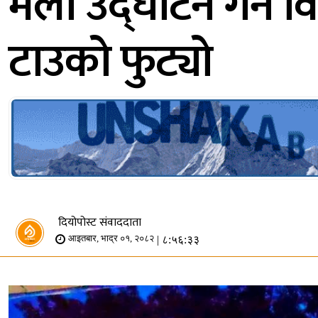
मेला उद्घाटन गर्ने 
टाउको फुट्यो
दियोपोस्ट संवाददाता
| ८:५६:३३
आइतबार, भाद्र ०१, २०८२