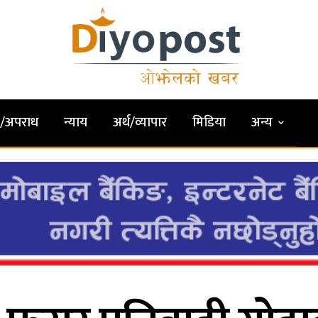
षा/अपराध
न्याय
अर्थ/व्यापार
मिडिया
अन्य