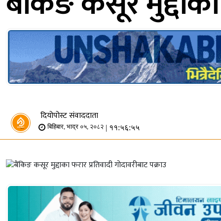
बैंकिङ कसूर मुद्दाक
दियोपोस्ट संवाददाता
| ११:५६:५५
बिहिबार, भाद्र ०५, २०८२