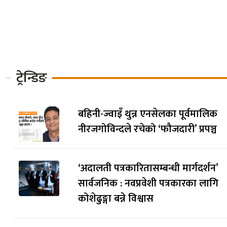
ग्लोबल आईएमईको ‘नेक्स्ट जेन
क्रान्तिकारी कम्युनिस्ट पार
अकाउन्ट’ सेवा सार्वजनिक
नेता पक्राउ, ‘बिना पुर्जी’ प
गरिएको भन्दै पार्टीद्वारा आ
ट्रेन्डिङ
बहिनी-ज्वाइँ थुन्न एनसेलका पूर्वमालिक
नीरजगोविन्दले रचेको ‘फौजदारी’ प्रपञ्च
‘अदालती पत्रकारितासम्बन्धी मार्गदर्शन’
सार्वजनिक : नवप्रवेशी पत्रकारका लागि
कोशेढुङ्गा बन्ने विश्वास