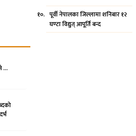
यान गुमाएका
पूर्वी नेपालका जिल्लामा शनिबार १२
दुर गुरुङको
घण्टा विद्युत् आपूर्ति बन्द
जे …
ब्दको
र्भ