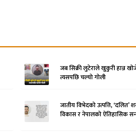
्टीका
पाल्पामा अवैध मदिरासहित
‘ब्रोड पिक’ मा ज्
क्राउ
भारतीय दुई नागरिक पक्राउ
पर्वतारोही पुरबहा
पत्ति
अन्त्येष्टि
जब सिक्री लुटेराले खुकुरी हान्न खो
त्यसपछि चल्यो गोली
जातीय विभेदको उत्पत्ति, ‘दलित’ श
विकास र नेपालको ऐतिहासिक सन्द