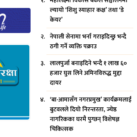
महालक्ष्मी विकास बैंकले सञ्चालनमा
ल्यायो ‘शिशु स्याहार कक्ष’ तथा ‘डे
केयर’
नेपाली सेनामा भर्ना गराइदिन्छु भन्दै
ठगी गर्ने व्यक्ति पक्राउ
लालपुर्जा बनाइदिने भन्दै १ लाख ६०
हजार घुस लिने अमिनविरुद्ध मुद्दा
दायर
‘बा-आमासँग नगरप्रमुख’ कार्यक्रमलाई
बुटवलले दियो निरन्तरता, ज्येष्ठ
नागरिकका घरमै पुग्छन् विशेषज्ञ
चिकित्सक