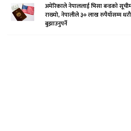
अमेरिकाले नेपाललाई भिसा बन्डकाे सूची
राख्यो, नेपालीले ३० लाख रुपैयाँसम्म धर
बुझाउनुपर्ने
सिफारिस