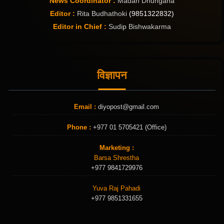
News Coordinator :
Madan Dhungana
Editor :
Rita Budhathoki
(9851322832)
Editor in Chief :
Sudip Bishwakarma
विज्ञापन
Email :
diyopost@gmail.com
Phone :
+977 01 5705421 (Office)
Marketing :
Barsa Shrestha
+977 9841729976
Yuva Raj Pahadi
+977 9851331655