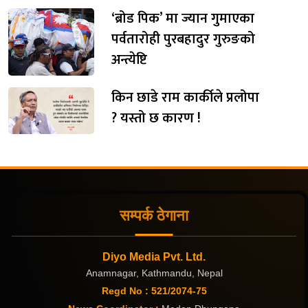
‘ब्रोड पिक’ मा ज्यान गुमाएका
पर्वतारोही पुरबहादुर गुरुङको
अन्त्येष्टि
किन छाडे राम कार्कीले प्रलोपा
? यस्तो छ कारण !
सम्पर्क ठेगाना
Diyo Media Pvt. Ltd.
Anamnagar, Kathmandu, Nepal
Regd No : 521/2074-75