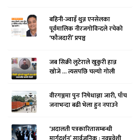
बहिनी-ज्वाइँ थुन्न एनसेलका
पूर्वमालिक नीरजगोविन्दले रचेको
‘फौजदारी’ प्रपञ्च
जब सिक्री लुटेराले खुकुरी हान्न
खोजे … त्यसपछि चल्यो गोली
वीरगञ्जमा पुनः निषेधाज्ञा जारी, पाँच
जनाभन्दा बढी भेला हुन नपाउने
‘अदालती पत्रकारितासम्बन्धी
मार्गदर्शन’ सार्वजनिक : नवप्रवेशी