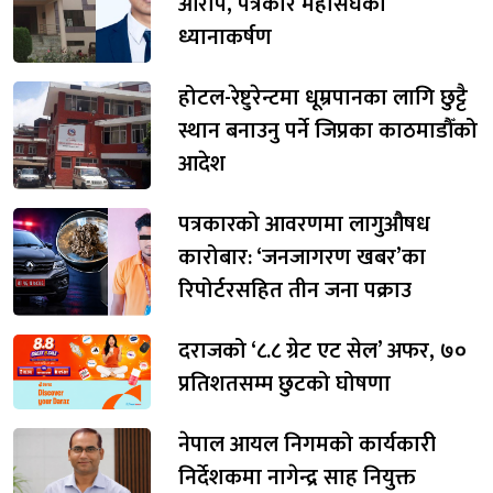
आरोप, पत्रकार महासंघको
ध्यानाकर्षण
होटल-रेष्टुरेन्टमा धूम्रपानका लागि छुट्टै
स्थान बनाउनु पर्ने जिप्रका काठमाडौँको
आदेश
पत्रकारको आवरणमा लागुऔषध
कारोबार: ‘जनजागरण खबर’का
रिपोर्टरसहित तीन जना पक्राउ
दराजको ‘८.८ ग्रेट एट सेल’ अफर, ७०
प्रतिशतसम्म छुटको घोषणा
नेपाल आयल निगमको कार्यकारी
निर्देशकमा नागेन्द्र साह नियुक्त