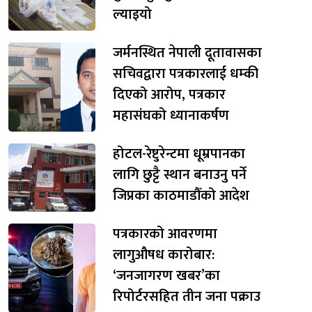
ल्याइयो
जर्मनस्थित नेपाली दूतावासका
सचिवद्वारा पत्रकारलाई धम्की
दिएको आरोप, पत्रकार
महासंघको ध्यानाकर्षण
होटल-रेष्टुरेन्टमा धूम्रपानका
लागि छुट्टै स्थान बनाउनु पर्ने
जिप्रका काठमाडौँको आदेश
पत्रकारको आवरणमा
लागुऔषध कारोबार:
‘जनजागरण खबर’का
रिपोर्टरसहित तीन जना पक्राउ