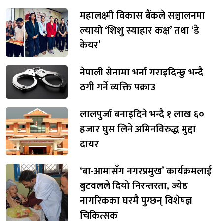
महालक्ष्मी विकास बैंकले सञ्चालनमा
ल्यायो ‘शिशु स्याहार कक्ष’ तथा ‘डे
केयर’
नेपाली सेनामा भर्ना गराइदिन्छु भन्दै
ठगी गर्ने व्यक्ति पक्राउ
लालपुर्जा बनाइदिने भन्दै १ लाख ६०
हजार घुस लिने अमिनविरुद्ध मुद्दा
दायर
‘बा-आमासँग नगरप्रमुख’ कार्यक्रमलाई
बुटवलले दियो निरन्तरता, ज्येष्ठ
नागरिकका घरमै पुग्छन् विशेषज्ञ
चिकित्सक