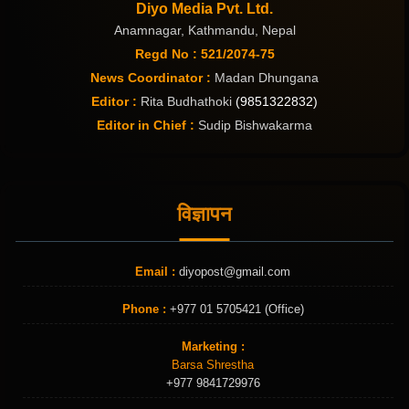
Diyo Media Pvt. Ltd.
Anamnagar, Kathmandu, Nepal
Regd No : 521/2074-75
News Coordinator :
Madan Dhungana
Editor :
Rita Budhathoki
(9851322832)
Editor in Chief :
Sudip Bishwakarma
विज्ञापन
Email :
diyopost@gmail.com
Phone :
+977 01 5705421 (Office)
Marketing :
Barsa Shrestha
+977 9841729976