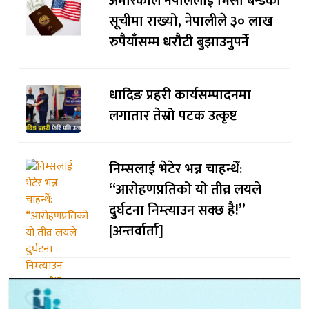
अमेरिकाले नेपाललाई भिसा बन्डकाे
सूचीमा राख्यो, नेपालीले ३० लाख
रुपैयाँसम्म धरौटी बुझाउनुपर्ने
धादिङ प्रहरी कार्यसम्पादनमा
लगातार तेस्रो पटक उत्कृष्ट
निम्सलाई भेटेर भन्न चाहन्थेँ:
“आरोहणप्रतिको यो तीव्र लयले
दुर्घटना निम्त्याउन सक्छ है!”
[अन्तर्वार्ता]