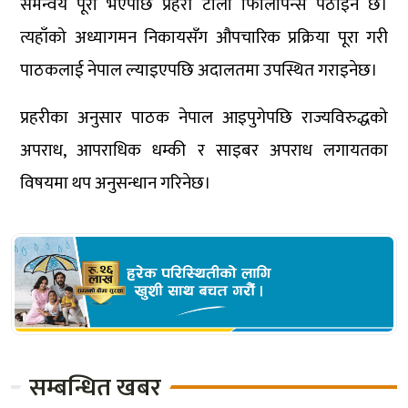
समन्वय पूरा भएपछि प्रहरी टोली फिलिपिन्स पठाइने छ।
त्यहाँको अध्यागमन निकायसँग औपचारिक प्रक्रिया पूरा गरी
पाठकलाई नेपाल ल्याइएपछि अदालतमा उपस्थित गराइनेछ।
प्रहरीका अनुसार पाठक नेपाल आइपुगेपछि राज्यविरुद्धको
अपराध, आपराधिक धम्की र साइबर अपराध लगायतका
विषयमा थप अनुसन्धान गरिनेछ।
सम्बन्धित खबर