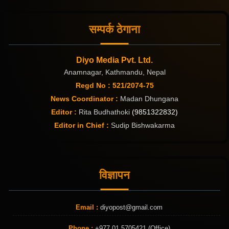
सम्पर्क ठेगाना
Diyo Media Pvt. Ltd.
Anamnagar, Kathmandu, Nepal
Regd No : 521/2074-75
News Coordinator :
Madan Dhungana
Editor :
Rita Budhathoki
(9851322832)
Editor in Chief :
Sudip Bishwakarma
विज्ञापन
Email :
diyopost@gmail.com
Phone :
+977 01 5705421 (Office)