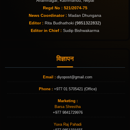
Anamnagar, Kathmandu, Nepal
Regd No : 521/2074-75
News Coordinator :
Madan Dhungana
Editor :
Rita Budhathoki
(9851322832)
Editor in Chief :
Sudip Bishwakarma
विज्ञापन
Email :
diyopost@gmail.com
Phone :
+977 01 5705421 (Office)
Marketing :
Barsa Shrestha
+977 9841729976
Yuva Raj Pahadi