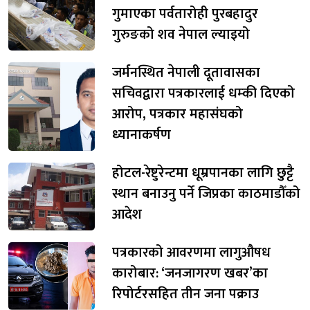
गुमाएका पर्वतारोही पुरबहादुर
गुरुङको शव नेपाल ल्याइयो
जर्मनस्थित नेपाली दूतावासका
सचिवद्वारा पत्रकारलाई धम्की दिएको
आरोप, पत्रकार महासंघको
ध्यानाकर्षण
होटल-रेष्टुरेन्टमा धूम्रपानका लागि छुट्टै
स्थान बनाउनु पर्ने जिप्रका काठमाडौँको
आदेश
पत्रकारको आवरणमा लागुऔषध
कारोबार: ‘जनजागरण खबर’का
रिपोर्टरसहित तीन जना पक्राउ