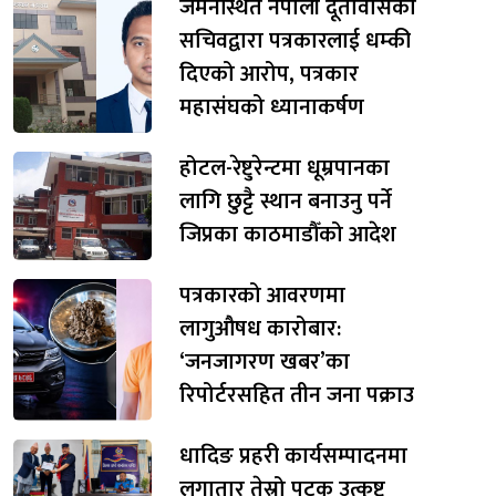
जर्मनस्थित नेपाली दूतावासका
सचिवद्वारा पत्रकारलाई धम्की
दिएको आरोप, पत्रकार
महासंघको ध्यानाकर्षण
होटल-रेष्टुरेन्टमा धूम्रपानका
लागि छुट्टै स्थान बनाउनु पर्ने
जिप्रका काठमाडौँको आदेश
पत्रकारको आवरणमा
लागुऔषध कारोबार:
‘जनजागरण खबर’का
रिपोर्टरसहित तीन जना पक्राउ
धादिङ प्रहरी कार्यसम्पादनमा
लगातार तेस्रो पटक उत्कृष्ट