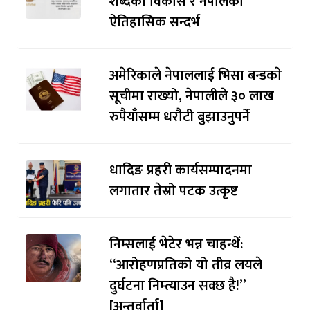
शब्दको विकास र नेपालको
ऐतिहासिक सन्दर्भ
अमेरिकाले नेपाललाई भिसा बन्डकाे
सूचीमा राख्यो, नेपालीले ३० लाख
रुपैयाँसम्म धरौटी बुझाउनुपर्ने
धादिङ प्रहरी कार्यसम्पादनमा
लगातार तेस्रो पटक उत्कृष्ट
निम्सलाई भेटेर भन्न चाहन्थेँ:
“आरोहणप्रतिको यो तीव्र लयले
दुर्घटना निम्त्याउन सक्छ है!”
[अन्तर्वार्ता]