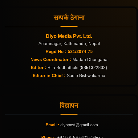
सम्पर्क ठेगाना
Diyo Media Pvt. Ltd.
Anamnagar, Kathmandu, Nepal
Regd No : 521/2074-75
News Coordinator :
Madan Dhungana
Editor :
Rita Budhathoki
(9851322832)
Editor in Chief :
Sudip Bishwakarma
विज्ञापन
Email :
diyopost@gmail.com
Phone :
+977 01 5705421 (Office)