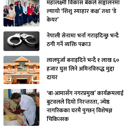
महालक्ष्मी विकास बैंकले सञ्चालनमा
ल्यायो ‘शिशु स्याहार कक्ष’ तथा ‘डे
केयर’
नेपाली सेनामा भर्ना गराइदिन्छु भन्दै
ठगी गर्ने व्यक्ति पक्राउ
लालपुर्जा बनाइदिने भन्दै १ लाख ६०
हजार घुस लिने अमिनविरुद्ध मुद्दा
दायर
‘बा-आमासँग नगरप्रमुख’ कार्यक्रमलाई
बुटवलले दियो निरन्तरता, ज्येष्ठ
नागरिकका घरमै पुग्छन् विशेषज्ञ
चिकित्सक