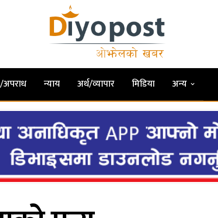
षा/अपराध
न्याय
अर्थ/व्यापार
मिडिया
अन्य