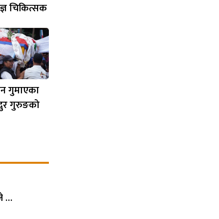
षज्ञ चिकित्सक
यान गुमाएका
दुर गुरुङको
जे …