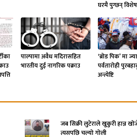
घरमै पुग्छन् विशे
्टीका
पाल्पामा अवैध मदिरासहित
‘ब्रोड पिक’ मा ज्
क्राउ
भारतीय दुई नागरिक पक्राउ
पर्वतारोही पुरबहा
पत्ति
अन्त्येष्टि
जब सिक्री लुटेराले खुकुरी हान्न खो
त्यसपछि चल्यो गोली