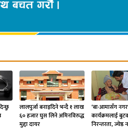
िन्छु
लालपुर्जा बनाइदिने भन्दै १ लाख
‘बा-आमासँग नगरप
उ
६० हजार घुस लिने अमिनविरुद्ध
कार्यक्रमलाई बुट
मुद्दा दायर
निरन्तरता, ज्येष्