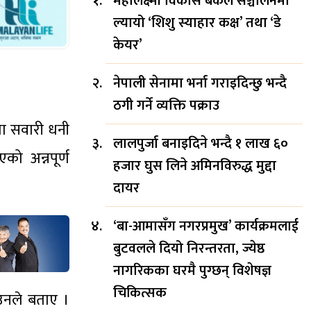
महालक्ष्मी विकास बैंकले सञ्चालनमा
ल्यायो ‘शिशु स्याहार कक्ष’ तथा ‘डे
केयर’
नेपाली सेनामा भर्ना गराइदिन्छु भन्दै
ठगी गर्ने व्यक्ति पक्राउ
मा सवारी धनी
लालपुर्जा बनाइदिने भन्दै १ लाख ६०
को अन्नपूर्ण
हजार घुस लिने अमिनविरुद्ध मुद्दा
दायर
‘बा-आमासँग नगरप्रमुख’ कार्यक्रमलाई
बुटवलले दियो निरन्तरता, ज्येष्ठ
नागरिकका घरमै पुग्छन् विशेषज्ञ
चिकित्सक
उनले बताए ।