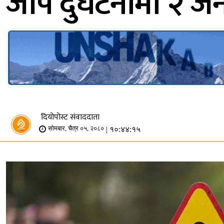
जीप दुर्घटनामा २ जना
दियोपोस्ट संवाददाता
| १०:४४:१५
सोमबार, चैत्र ०५, २०८०