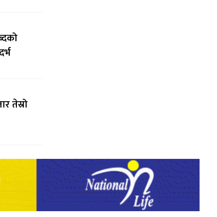
ब्दको
र्भ
र तेस्रो