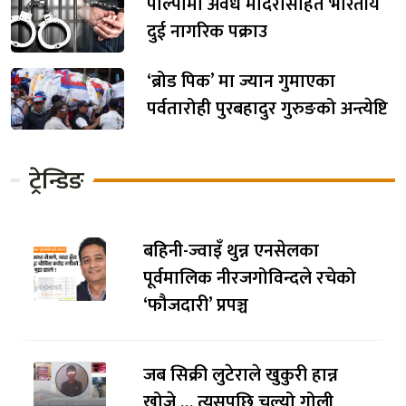
पाल्पामा अवैध मदिरासहित भारतीय
दुई नागरिक पक्राउ
‘ब्रोड पिक’ मा ज्यान गुमाएका
पर्वतारोही पुरबहादुर गुरुङको अन्त्येष्टि
ट्रेन्डिङ
बहिनी-ज्वाइँ थुन्न एनसेलका
पूर्वमालिक नीरजगोविन्दले रचेको
‘फौजदारी’ प्रपञ्च
जब सिक्री लुटेराले खुकुरी हान्न
खोजे … त्यसपछि चल्यो गोली