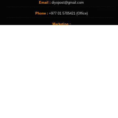
Email :
diyopost@gmail.com
Phone :
+977 01 5705421 (Office)
Marketing :
Barsa Shrestha
+977 9841729976
Yuva Raj Pahadi
+977 9851331655
सामाजिक संजाल