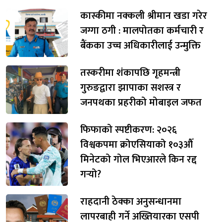
कास्कीमा नक्कली श्रीमान खडा गरेर
जग्गा ठगी : मालपोतका कर्मचारी र
बैंकका उच्च अधिकारीलाई उन्मुक्ति
तस्करीमा शंकापछि गृहमन्त्री
गुरुङद्वारा झापाका सशस्त्र र
जनपथका प्रहरीको मोबाइल जफत
फिफाको स्पष्टीकरण: २०२६
विश्वकपमा क्रोएसियाको १०३औँ
मिनेटको गोल भिएआरले किन रद्द
गर्‍यो?
राहदानी ठेक्का अनुसन्धानमा
लापरबाही गर्ने अख्तियारका एसपी