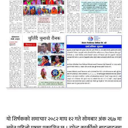
यो शिर्षकको समाचार २०८२ माघ १२ गते सोमबार अंक २६७ मा
समेत पहिलो पृष्ठमा प्रकाशित छ । टपेन्द्र कार्कीको बाइलाइनमा