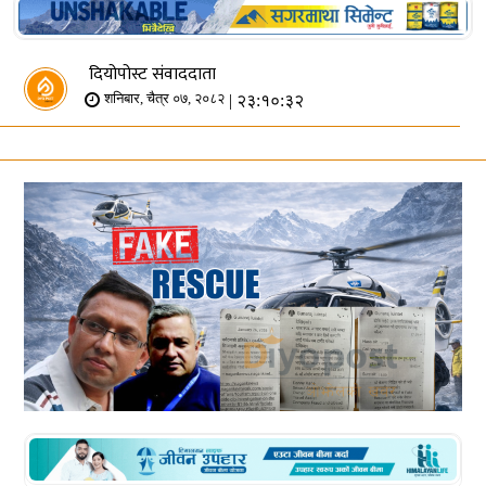
दियोपोस्ट संवाददाता
| २३:१०:३२
शनिबार, चैत्र ०७, २०८२