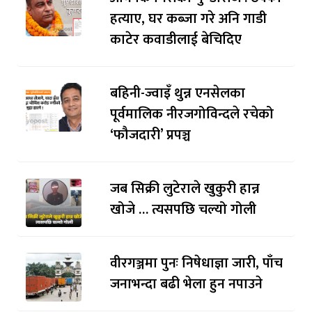
हत्याए, घर कब्जा गरे अनि गाडी
काटेर कवाडीलाई बेचिदिए
बहिनी-ज्वाइँ थुन्न एनसेलका
पूर्वमालिक नीरजगोविन्दले रचेको
‘फौजदारी’ प्रपञ्च
जब सिक्री लुटेराले खुकुरी हान्न
खोजे … त्यसपछि चल्यो गोली
वीरगञ्जमा पुनः निषेधाज्ञा जारी, पाँच
जनाभन्दा बढी भेला हुन नपाउने