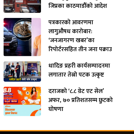
जिप्रका काठमाडौँको आदेश
पत्रकारको आवरणमा
लागुऔषध कारोबार:
‘जनजागरण खबर’का
रिपोर्टरसहित तीन जना पक्राउ
धादिङ प्रहरी कार्यसम्पादनमा
लगातार तेस्रो पटक उत्कृष्ट
दराजको ‘८.८ ग्रेट एट सेल’
अफर, ७० प्रतिशतसम्म छुटको
घोषणा