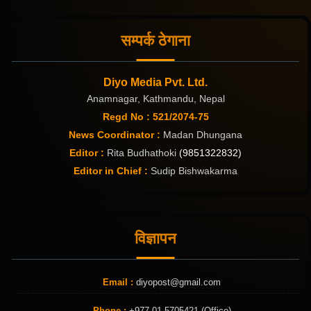
सम्पर्क ठेगाना
Diyo Media Pvt. Ltd.
Anamnagar, Kathmandu, Nepal
Regd No : 521/2074-75
News Coordinator :
Madan Dhungana
Editor :
Rita Budhathoki
(9851322832)
Editor in Chief :
Sudip Bishwakarma
विज्ञापन
Email :
diyopost@gmail.com
Phone :
+977 01 5705421 (Office)