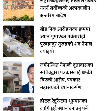
सञ्चालकहरूलाई तत्काल पक्राउ
नगर्न सर्वोच्चको अल्पकालीन
अन्तरिम आदेश
ब्रोड पिक आरोहणका क्रममा
ज्यान गुमाएका पर्वतारोही
पुरबहादुर गुरुङको शव नेपाल
ल्याइयो
जर्मनस्थित नेपाली दूतावासका
सचिवद्वारा पत्रकारलाई धम्की
दिएको आरोप, पत्रकार
महासंघको ध्यानाकर्षण
होटल-रेष्टुरेन्टमा धूम्रपानका
लागि छुट्टै स्थान बनाउनु पर्ने