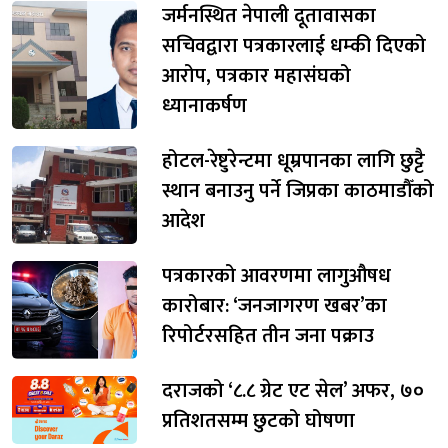
जर्मनस्थित नेपाली दूतावासका
सचिवद्वारा पत्रकारलाई धम्की दिएको
आरोप, पत्रकार महासंघको
ध्यानाकर्षण
होटल-रेष्टुरेन्टमा धूम्रपानका लागि छुट्टै
स्थान बनाउनु पर्ने जिप्रका काठमाडौँको
आदेश
पत्रकारको आवरणमा लागुऔषध
कारोबार: ‘जनजागरण खबर’का
रिपोर्टरसहित तीन जना पक्राउ
दराजको ‘८.८ ग्रेट एट सेल’ अफर, ७०
प्रतिशतसम्म छुटको घोषणा