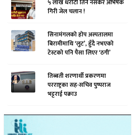
५ लाख धरौटी तिर्न नसकेर अभिषेक
गिरी जेल चलान !
सिनामंगलको होप अस्पतालमा
बिरामीमाथि ‘लुट’, हुँदै नभएको
टेस्टको पनि पैसा लिएर ‘ठगी’
तिब्बती शरणार्थी प्रकरणमा
परराष्ट्रका सह-सचिव पुष्पराज
भट्टराई पक्राउ