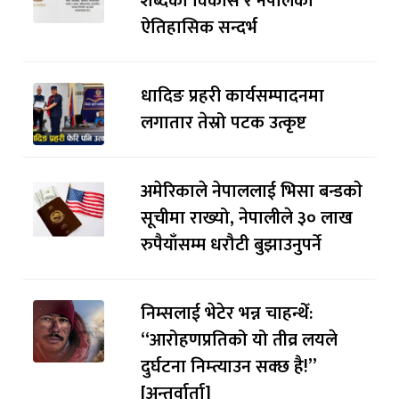
शब्दको विकास र नेपालको
ऐतिहासिक सन्दर्भ
धादिङ प्रहरी कार्यसम्पादनमा
लगातार तेस्रो पटक उत्कृष्ट
अमेरिकाले नेपाललाई भिसा बन्डकाे
सूचीमा राख्यो, नेपालीले ३० लाख
रुपैयाँसम्म धरौटी बुझाउनुपर्ने
निम्सलाई भेटेर भन्न चाहन्थेँ:
“आरोहणप्रतिको यो तीव्र लयले
दुर्घटना निम्त्याउन सक्छ है!”
[अन्तर्वार्ता]