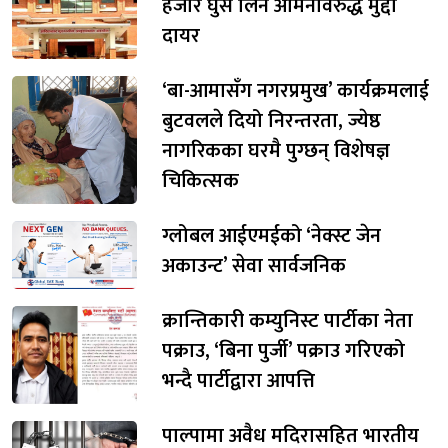
हजार घुस लिने अमिनविरुद्ध मुद्दा
दायर
‘बा-आमासँग नगरप्रमुख’ कार्यक्रमलाई
बुटवलले दियो निरन्तरता, ज्येष्ठ
नागरिकका घरमै पुग्छन् विशेषज्ञ
चिकित्सक
ग्लोबल आईएमईको ‘नेक्स्ट जेन
अकाउन्ट’ सेवा सार्वजनिक
क्रान्तिकारी कम्युनिस्ट पार्टीका नेता
पक्राउ, ‘बिना पुर्जी’ पक्राउ गरिएको
भन्दै पार्टीद्वारा आपत्ति
पाल्पामा अवैध मदिरासहित भारतीय