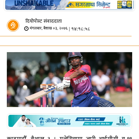
दियोपोस्ट संवाददाता
| १४:१८:५८
मंगलबार, बैशाख ०३, २०७६