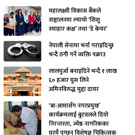
महालक्ष्मी विकास बैंकले
सञ्चालनमा ल्यायो ‘शिशु
स्याहार कक्ष’ तथा ‘डे केयर’
नेपाली सेनामा भर्ना गराइदिन्छु
भन्दै ठगी गर्ने व्यक्ति पक्राउ
लालपुर्जा बनाइदिने भन्दै १ लाख
६० हजार घुस लिने
अमिनविरुद्ध मुद्दा दायर
‘बा-आमासँग नगरप्रमुख’
कार्यक्रमलाई बुटवलले दियो
निरन्तरता, ज्येष्ठ नागरिकका
घरमै पुग्छन् विशेषज्ञ चिकित्सक