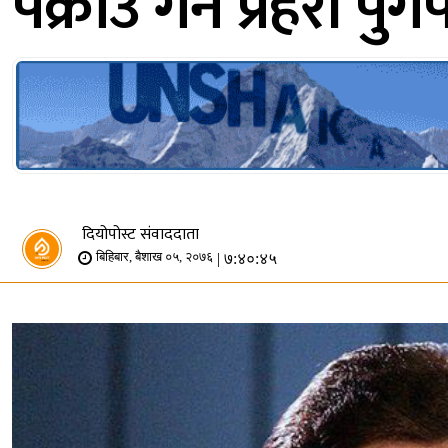
पक्राउ गर्न प्रहरी पुगे
दियोपोस्ट संवाददाता
| ७:४०:४५
बिहिबार, बैशाख ०५, २०७६