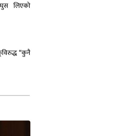
े घुस लिएको
िरुद्ध “कुनै