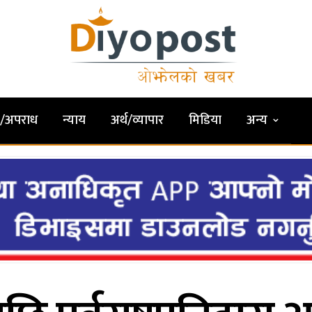
षा/अपराध
न्याय
अर्थ/व्यापार
मिडिया
अन्य