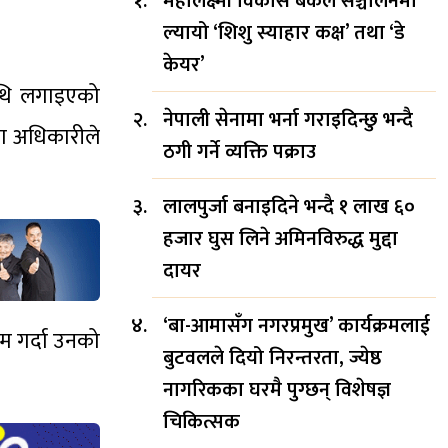
महालक्ष्मी विकास बैंकले सञ्चालनमा
ल्यायो ‘शिशु स्याहार कक्ष’ तथा ‘डे
केयर’
ाथि लगाइएको
नेपाली सेनामा भर्ना गराइदिन्छु भन्दै
का अधिकारीले
ठगी गर्ने व्यक्ति पक्राउ
लालपुर्जा बनाइदिने भन्दै १ लाख ६०
हजार घुस लिने अमिनविरुद्ध मुद्दा
दायर
‘बा-आमासँग नगरप्रमुख’ कार्यक्रमलाई
म गर्दा उनको
बुटवलले दियो निरन्तरता, ज्येष्ठ
नागरिकका घरमै पुग्छन् विशेषज्ञ
चिकित्सक