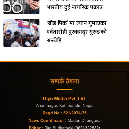
भारतीय दुई नागरिक पक्राउ
‘ब्रोड पिक’ मा ज्यान गुमाएका
पर्वतारोही पुरबहादुर गुरुङको
अन्त्येष्टि
सम्पर्क ठेगाना
Diyo Media Pvt. Ltd.
Anamnagar, Kathmandu, Nepal
Regd No : 521/2074-75
News Coordinator :
Madan Dhungana
Editor :
Rita Budhathoki
(9851322832)