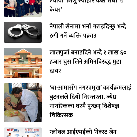
ल्यायो ‘शिशु स्याहार कक्ष’ तथा ‘डे
केयर’
नेपाली सेनामा भर्ना गराइदिन्छु भन्दै
ठगी गर्ने व्यक्ति पक्राउ
लालपुर्जा बनाइदिने भन्दै १ लाख ६०
हजार घुस लिने अमिनविरुद्ध मुद्दा
दायर
‘बा-आमासँग नगरप्रमुख’ कार्यक्रमलाई
बुटवलले दियो निरन्तरता, ज्येष्ठ
नागरिकका घरमै पुग्छन् विशेषज्ञ
चिकित्सक
ग्लोबल आईएमईको ‘नेक्स्ट जेन