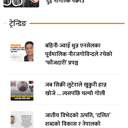
दुई नागरिक पक्राउ
ट्रेन्डिङ
बहिनी-ज्वाइँ थुन्न एनसेलका
पूर्वमालिक नीरजगोविन्दले रचेको
‘फौजदारी’ प्रपञ्च
जब सिक्री लुटेराले खुकुरी हान्न
खोजे … त्यसपछि चल्यो गोली
जातीय विभेदको उत्पत्ति, ‘दलित’
शब्दको विकास र नेपालको