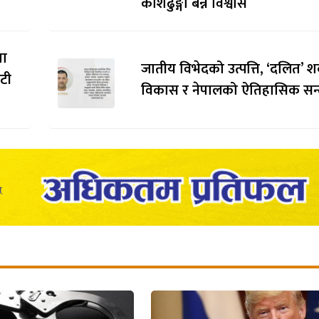
कोशेढुङ्गा बन्ने विश्वास
मा
जातीय विभेदको उत्पत्ति, ‘दलित’ श
ौटी
विकास र नेपालको ऐतिहासिक सन्द