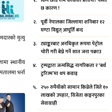
किन छाडे राम कार्कीले प्रलोपा? यस्तो
छ कारण !
पूर्वी नेपालका जिल्लामा शनिबार १२
घण्टा विद्युत् आपूर्ति बन्द
दारको मृत्यु
ट्याङ्करबाट अनधिकृत रूपमा पेट्रोल
चोरी गरी बेच्ने गर्ने सात जना पक्राउ
लामा स्थानीय
ट्रम्पद्वारा जन्मसिद्ध नागरिकता र ‘बर्थ
पतालमा भर्ना
टुरिज्म’मा थप कडाइ
२५० रुपैयाँको सामान किन्नेले जिते १०
लाखको उपहार, विजेता कञ्चनपुरका
सेवाग्राही