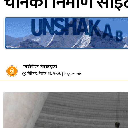
चीनको निर्माण साइटम
दियोपोस्ट संवाददाता
| १६:४१:०७
बिहिबार, बैशाख १२, २०७६