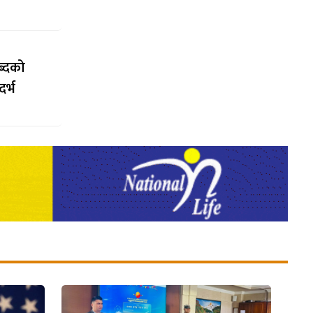
ब्दको
र्भ