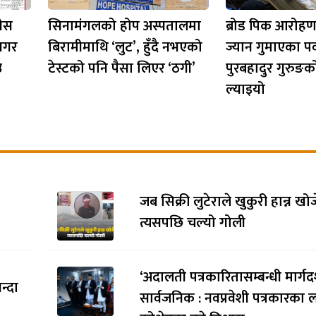
रेस
सिनामंगलको होप अस्पतालमा
ब्रोड पिक आरोहण
नगर
बिरामीमाथि ‘लुट’, हुँदै नभएको
ज्यान गुमाएका पर
उ
टेस्टको पनि पैसा लिएर ‘ठगी’
पुरबहादुर गुरुङ
ल्याइयो
जब सिक्री लुटेराले खुकुरी हान्न खो
त्यसपछि चल्यो गोली
‘अदालती पत्रकारितासम्बन्धी मार्गदर
न्दा
सार्वजनिक : नवप्रवेशी पत्रकारका 