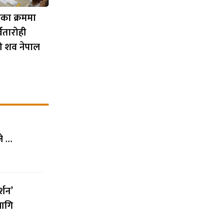
का क्रममा
्वतारोही
को शव नेपाल
जे …
्शन’
लागि