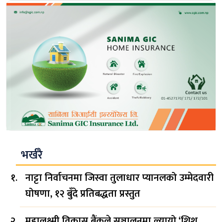
भर्खरै
नाट्टा निर्वाचनमा जिस्वा तुलाधार प्यानलको उम्मेदवारी
घोषणा, १२ बुँदे प्रतिबद्धता प्रस्तुत
महालक्ष्मी विकास बैंकले सञ्चालनमा ल्यायो ‘शिशु