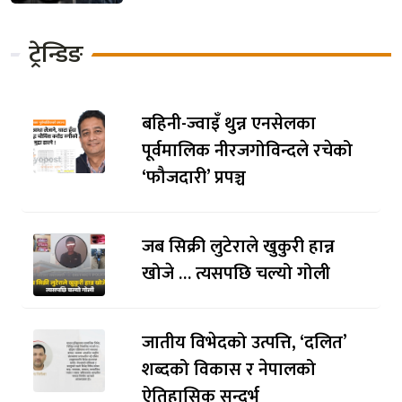
ट्रेन्डिङ
बहिनी-ज्वाइँ थुन्न एनसेलका
पूर्वमालिक नीरजगोविन्दले रचेको
‘फौजदारी’ प्रपञ्च
जब सिक्री लुटेराले खुकुरी हान्न
खोजे … त्यसपछि चल्यो गोली
जातीय विभेदको उत्पत्ति, ‘दलित’
शब्दको विकास र नेपालको
ऐतिहासिक सन्दर्भ