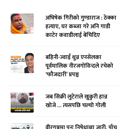
अभिषेक गिरीको गुण्डाराज : ठेक्का
हत्याए, घर कब्जा गरे अनि गाडी
काटेर कवाडीलाई बेचिदिए
बहिनी-ज्वाइँ थुन्न एनसेलका
पूर्वमालिक नीरजगोविन्दले रचेको
‘फौजदारी’ प्रपञ्च
जब सिक्री लुटेराले खुकुरी हान्न
खोजे … त्यसपछि चल्यो गोली
वीरगञ्जमा पुनः निषेधाज्ञा जारी, पाँच