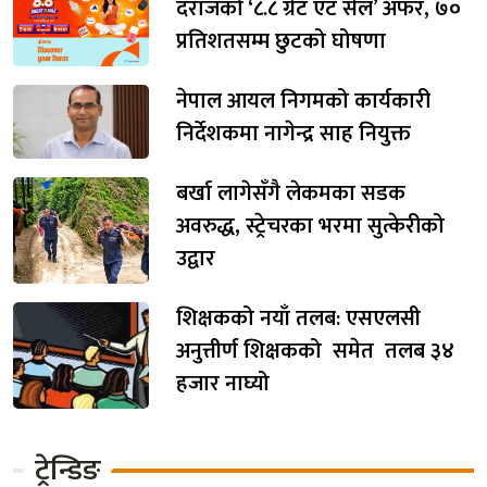
दराजको ‘८.८ ग्रेट एट सेल’ अफर, ७०
प्रतिशतसम्म छुटको घोषणा
नेपाल आयल निगमको कार्यकारी
निर्देशकमा नागेन्द्र साह नियुक्त
बर्खा लागेसँगै लेकमका सडक
अवरुद्ध, स्ट्रेचरका भरमा सुत्केरीको
उद्वार
शिक्षकको नयाँ तलब: एसएलसी
अनुत्तीर्ण शिक्षकको समेत तलब ३४
हजार नाघ्यो
ट्रेन्डिङ