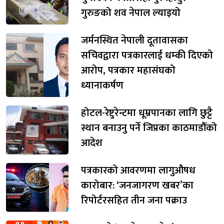
गुरुङको शव नेपाल ल्याइयो
जर्मनस्थित नेपाली दूतावासका
सचिवद्वारा पत्रकारलाई धम्की दिएको
आरोप, पत्रकार महासंघको
ध्यानाकर्षण
होटल-रेष्टुरेन्टमा धूम्रपानका लागि छुट्टै
स्थान बनाउनु पर्ने जिप्रका काठमाडौँको
आदेश
पत्रकारको आवरणमा लागुऔषध
कारोबार: ‘जनजागरण खबर’का
रिपोर्टरसहित तीन जना पक्राउ