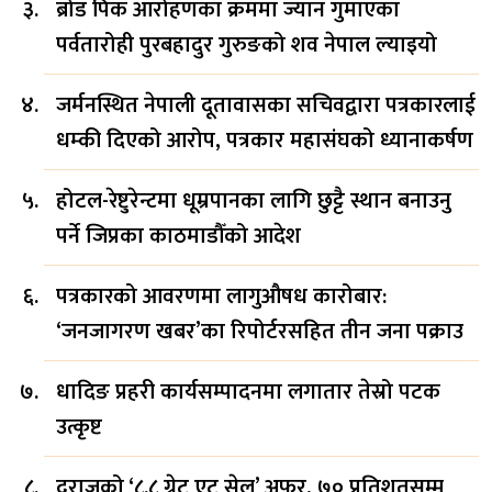
ब्रोड पिक आरोहणका क्रममा ज्यान गुमाएका
पर्वतारोही पुरबहादुर गुरुङको शव नेपाल ल्याइयो
जर्मनस्थित नेपाली दूतावासका सचिवद्वारा पत्रकारलाई
धम्की दिएको आरोप, पत्रकार महासंघको ध्यानाकर्षण
होटल-रेष्टुरेन्टमा धूम्रपानका लागि छुट्टै स्थान बनाउनु
पर्ने जिप्रका काठमाडौँको आदेश
पत्रकारको आवरणमा लागुऔषध कारोबार:
‘जनजागरण खबर’का रिपोर्टरसहित तीन जना पक्राउ
धादिङ प्रहरी कार्यसम्पादनमा लगातार तेस्रो पटक
उत्कृष्ट
दराजको ‘८.८ ग्रेट एट सेल’ अफर, ७० प्रतिशतसम्म