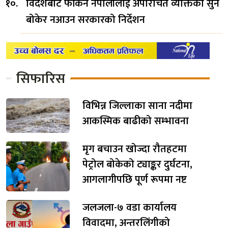
विदेशबाट फर्किने नेपालीलाई अपरिचित व्यक्तिको सुन
बोकेर नआउन सरकारको निर्देशन
सिफारिस
विभिन्न जिल्लाका साना नदीमा
आकस्मिक बाढीको सम्भावना
मृग बचाउन खोज्दा रौतहटमा
पेट्रोल बोकेको ट्याङ्कर दुर्घटना,
आगलागीपछि पूर्ण रूपमा नष्ट
जलजला-७ वडा कार्यालय
विवादमा, अन्तरलिंगीको