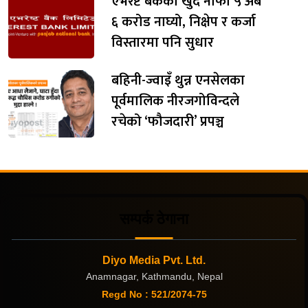
एभरेष्ट बैंकको खुद नाफा ५ अर्ब
६ करोड नाघ्यो, निक्षेप र कर्जा
विस्तारमा पनि सुधार
बहिनी-ज्वाइँ थुन्न एनसेलका
पूर्वमालिक नीरजगोविन्दले
रचेको ‘फौजदारी’ प्रपञ्च
सम्पर्क ठेगाना
Diyo Media Pvt. Ltd.
Anamnagar, Kathmandu, Nepal
Regd No : 521/2074-75