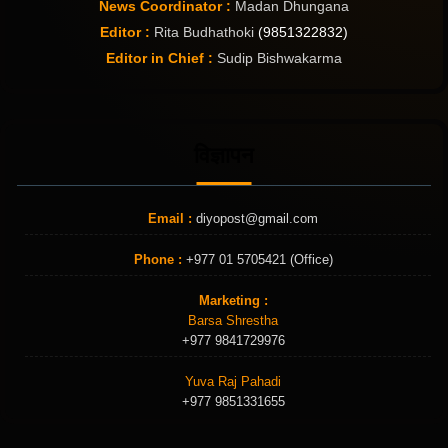
News Coordinator :
Madan Dhungana
Editor :
Rita Budhathoki
(9851322832)
Editor in Chief :
Sudip Bishwakarma
विज्ञापन
Email :
diyopost@gmail.com
Phone :
+977 01 5705421 (Office)
Marketing :
Barsa Shrestha
+977 9841729976
Yuva Raj Pahadi
+977 9851331655