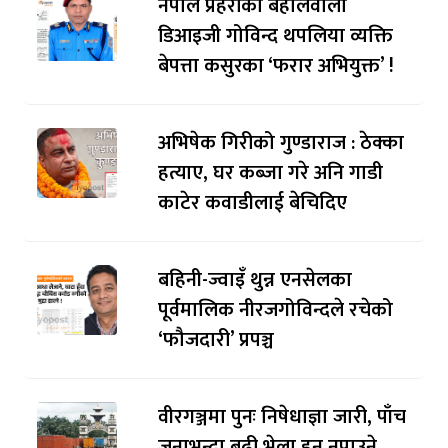
नेपाल प्रहरीका बहालवाला
डिआइजी गोविन्द थपलिया व्यक्ति
बेपत्ता कसुरका ‘फरार अभियुक्त’ !
अभिषेक गिरीको गुण्डाराज : ठेक्का
हत्याए, घर कब्जा गरे अनि गाडी
काटेर कवाडीलाई बेचिदिए
बहिनी-ज्वाइँ थुन्न एनसेलका
पूर्वमालिक नीरजगोविन्दले रचेको
‘फौजदारी’ प्रपञ्च
वीरगञ्जमा पुनः निषेधाज्ञा जारी, पाँच
जनाभन्दा बढी भेला हुन नपाउने