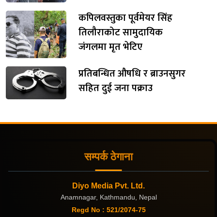
कपिलवस्तुका पूर्वमेयर सिंह
तिलौराकोट सामुदायिक
जंगलमा मृत भेटिए
प्रतिबन्धित औषधि र ब्राउनसुगर
सहित दुई जना पक्राउ
सम्पर्क ठेगाना
Diyo Media Pvt. Ltd.
Anamnagar, Kathmandu, Nepal
Regd No : 521/2074-75