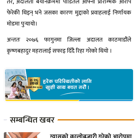
तर, अदालती बयानक्रममा पीडितले आफ्नो प्रारम्भिक आरोप
फेरेकी थिइन् भने जसका कारण मुद्दाको प्रवाहलाई निर्णायक
मोडमा पुर्‍यायो।
अन्ततः २०७६ फागुनमा जिल्ला अदालत काठमाडौंले
कृष्णबहादुर महरालाई सफाइ दिँदै रिहा गरेको थियो ।
सम्बन्धित खबर
ग्यासको कालोबजारी गरेको आरोपमा