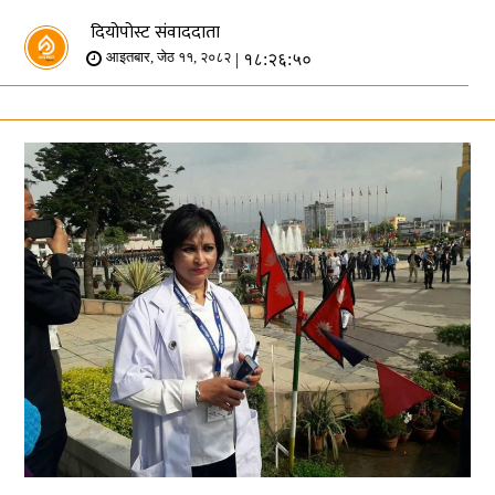
दियोपोस्ट संवाददाता
| १८:२६:५०
आइतबार, जेठ ११, २०८२