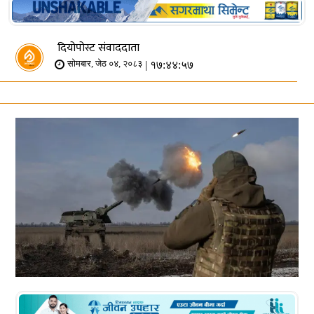
दियोपोस्ट संवाददाता
| १७:४४:५७
सोमबार, जेठ ०४, २०८३