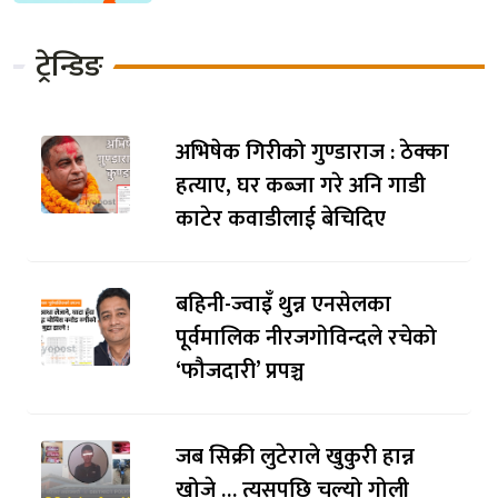
ट्रेन्डिङ
अभिषेक गिरीको गुण्डाराज : ठेक्का
हत्याए, घर कब्जा गरे अनि गाडी
काटेर कवाडीलाई बेचिदिए
बहिनी-ज्वाइँ थुन्न एनसेलका
पूर्वमालिक नीरजगोविन्दले रचेको
‘फौजदारी’ प्रपञ्च
जब सिक्री लुटेराले खुकुरी हान्न
खोजे … त्यसपछि चल्यो गोली