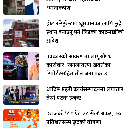
ध्यानाकर्षण
होटल-रेष्टुरेन्टमा धूम्रपानका लागि छुट्टै
स्थान बनाउनु पर्ने जिप्रका काठमाडौँको
आदेश
पत्रकारको आवरणमा लागुऔषध
कारोबार: ‘जनजागरण खबर’का
रिपोर्टरसहित तीन जना पक्राउ
धादिङ प्रहरी कार्यसम्पादनमा लगातार
तेस्रो पटक उत्कृष्ट
दराजको ‘८.८ ग्रेट एट सेल’ अफर, ७०
प्रतिशतसम्म छुटको घोषणा