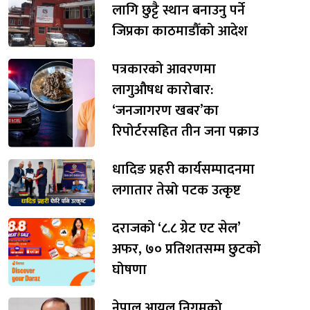
लागि छुट्टै स्थान बनाउनु पर्ने
जिप्रका काठमाडौँको आदेश
पत्रकारको आवरणमा
लागुऔषध कारोबार:
‘जनजागरण खबर’का
रिपोर्टरसहित तीन जना पक्राउ
धादिङ प्रहरी कार्यसम्पादनमा
लगातार तेस्रो पटक उत्कृष्ट
दराजको ‘८.८ ग्रेट एट सेल’
अफर, ७० प्रतिशतसम्म छुटको
घोषणा
नेपाल आयल निगमको