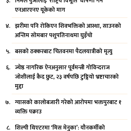
निर्मल पुर्जालाई ‘राष्ट्रिय विभूति’ घोषणा गर्न
एनआरएनए यूकेको माग
झरीमा पनि रोकिएन शिवभक्तिको आस्था, साउनको
अन्तिम सोमबार पशुपतिनाथमा घुइँचो
बसको ठक्करबाट चितवनमा पैदलयात्रीको मृत्यु
ज्येष्ठ नागरिक ऐनअनुसार पूर्वमन्त्री गोविन्दराज
जोशीलाई कैद छुट, २३ वर्षपछि टुङ्गियो भ्रष्टाचारको
मुद्दा
ग्यासको कालोबजारी गरेको आरोपमा भक्तपुरबाट १
व्यक्ति पक्राउ
शिल्पी थिएटरमा ‘मिस मेनुका’: यौनकर्मीको