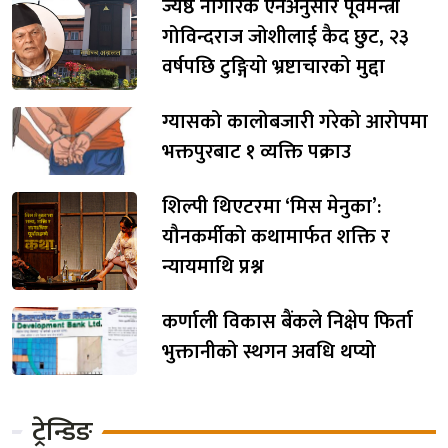
ज्येष्ठ नागरिक ऐनअनुसार पूर्वमन्त्री
गोविन्दराज जोशीलाई कैद छुट, २३
वर्षपछि टुङ्गियो भ्रष्टाचारको मुद्दा
ग्यासको कालोबजारी गरेको आरोपमा
भक्तपुरबाट १ व्यक्ति पक्राउ
शिल्पी थिएटरमा ‘मिस मेनुका’:
यौनकर्मीको कथामार्फत शक्ति र
न्यायमाथि प्रश्न
कर्णाली विकास बैंकले निक्षेप फिर्ता
भुक्तानीको स्थगन अवधि थप्यो
ट्रेन्डिङ