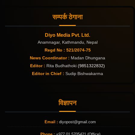
सम्पर्क ठेगाना
Diyo Media Pvt. Ltd.
Anamnagar, Kathmandu, Nepal
Regd No : 521/2074-75
News Coordinator :
Madan Dhungana
Editor :
Rita Budhathoki
(9851322832)
Editor in Chief :
Sudip Bishwakarma
विज्ञापन
Email :
diyopost@gmail.com
Phone :
+977 01 5705421 (Office)