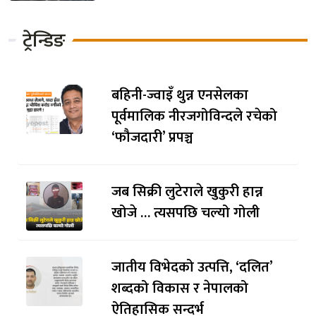
ट्रेन्डिङ
बहिनी-ज्वाइँ थुन्न एनसेलका
पूर्वमालिक नीरजगोविन्दले रचेको
‘फौजदारी’ प्रपञ्च
जब सिक्री लुटेराले खुकुरी हान्न
खोजे … त्यसपछि चल्यो गोली
जातीय विभेदको उत्पत्ति, ‘दलित’
शब्दको विकास र नेपालको
ऐतिहासिक सन्दर्भ