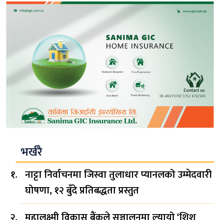
भर्खरै
नाट्टा निर्वाचनमा जिस्वा तुलाधार प्यानलको उम्मेदवारी
घोषणा, १२ बुँदे प्रतिबद्धता प्रस्तुत
महालक्ष्मी विकास बैंकले सञ्चालनमा ल्यायो ‘शिशु