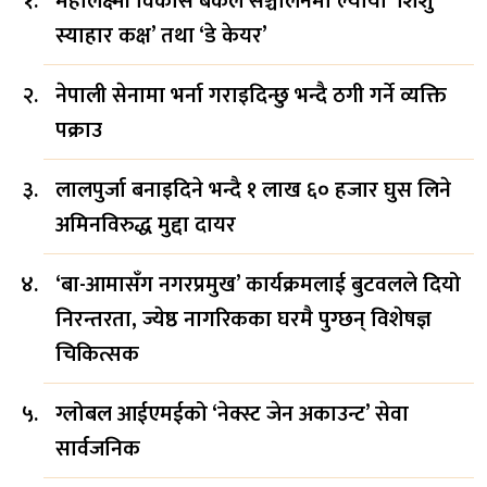
महालक्ष्मी विकास बैंकले सञ्चालनमा ल्यायो ‘शिशु
स्याहार कक्ष’ तथा ‘डे केयर’
नेपाली सेनामा भर्ना गराइदिन्छु भन्दै ठगी गर्ने व्यक्ति
पक्राउ
लालपुर्जा बनाइदिने भन्दै १ लाख ६० हजार घुस लिने
अमिनविरुद्ध मुद्दा दायर
‘बा-आमासँग नगरप्रमुख’ कार्यक्रमलाई बुटवलले दियो
निरन्तरता, ज्येष्ठ नागरिकका घरमै पुग्छन् विशेषज्ञ
चिकित्सक
ग्लोबल आईएमईको ‘नेक्स्ट जेन अकाउन्ट’ सेवा
सार्वजनिक