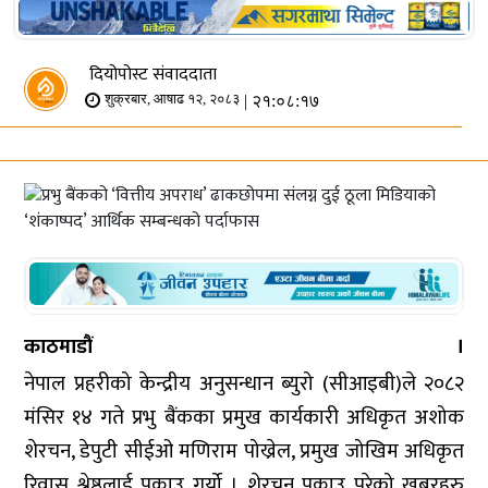
दियोपोस्ट संवाददाता
| २१:०८:१७
शुक्रबार, आषाढ १२, २०८३
काठमाडौं ।
नेपाल प्रहरीको केन्द्रीय अनुसन्धान ब्युरो (सीआइबी)ले २०८२
मंसिर १४ गते प्रभु बैंकका प्रमुख कार्यकारी अधिकृत अशोक
शेरचन, डेपुटी सीईओ मणिराम पोख्रेल, प्रमुख जोखिम अधिकृत
रिवास श्रेष्ठलाई पक्राउ गर्यो । शेरचन पक्राउ परेको खबरहरु