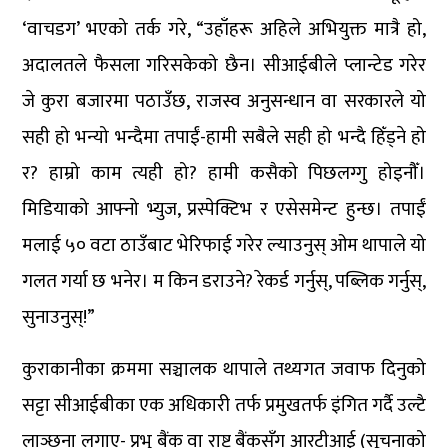
‘वाचडग’ भएको तर्क गरे, “उहाँहरू अहिले अभियुक्त मात्रै हो,
अदालतले फैसला गरिसकेको छैन। सीआईबीले प्लान्टेड गरेर
जे कुरा बजारमा पठाउँछ, राजस्व अनुसन्धान वा सरकारले यो
सही हो भन्यो भन्दैमा तपाईं-हामी सबैले सही हो भन्दै हिँड्ने हो
र? हाम्रो काम त्यही हो? हामी कसैको पिछलग्गु होइनौँ।
मिडियाको आफ्नो भ्युज, प्रस्पेक्टिभ र एसेसमेन्ट हुन्छ। तपाईं
मलाई ५० वटा ठाउँबाट भेरिफाई गरेर ल्याउनुस् ओम थापाले यो
गलत गर्या छ भनेर। म किन डराउने? रेकर्ड गर्नुस्, पब्लिक गर्नुस्,
सुनाउनुस्!”
कुराकानीका क्रममा सञ्चालक थापाले तथ्यगत जवाफ दिनुको
सट्टा सीआईबीका एक अधिकारी तर्फ प्रमुखतर्फ इंगित गर्दै उल्टै
लाञ्छना लगाए- प्रभु बैंक वा राष्ट्र बैंकसँग आरटीआई (सूचनाको