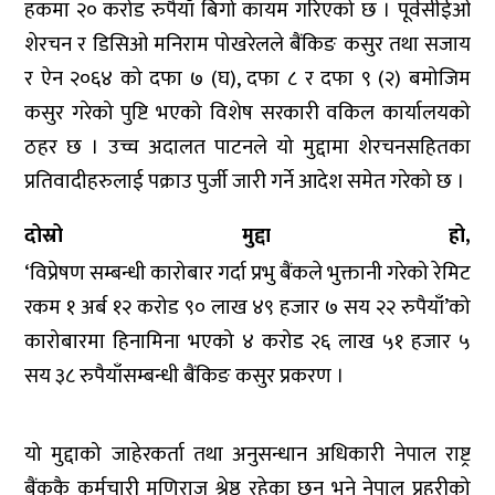
हकमा २० करोड रुपैयाँ बिगो कायम गरिएको छ । पूर्वसीईओ
शेरचन र डिसिओ मनिराम पोखरेलले बैंकिङ कसुर तथा सजाय
र ऐन २०६४ को दफा ७ (घ), दफा ८ र दफा ९ (२) बमोजिम
कसुर गरेको पुष्टि भएको विशेष सरकारी वकिल कार्यालयको
ठहर छ । उच्च अदालत पाटनले यो मुद्दामा शेरचनसहितका
प्रतिवादीहरुलाई पक्राउ पुर्जी जारी गर्ने आदेश समेत गरेको छ ।
दोस्रो मुद्दा हो,
‘विप्रेषण सम्बन्धी कारोबार गर्दा प्रभु बैंकले भुक्तानी गरेको रेमिट
रकम १ अर्ब १२ करोड ९० लाख ४९ हजार ७ सय २२ रुपैयाँ’को
कारोबारमा हिनामिना भएको ४ करोड २६ लाख ५१ हजार ५
सय ३८ रुपैयाँसम्बन्धी बैंकिङ कसुर प्रकरण ।
यो मुद्दाको जाहेरकर्ता तथा अनुसन्धान अधिकारी नेपाल राष्ट्र
बैंककै कर्मचारी मणिराज श्रेष्ठ रहेका छन् भने नेपाल प्रहरीको