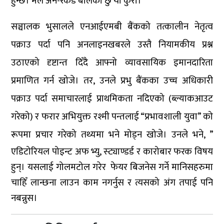
हुन्छ। मैले अन-रेकर्ड बोलेको छु यो कुरा।”
सञ्चालक भुसालले एनआईएमबी बैंकको तत्कालीन नेतृत्व
पक्राउ पर्दा पनि अनलाइनखबरले उस्तै नियामकीय प्रश्न
उठाएको दृष्टान्त दिँदै आफ्नो व्यावसायिक इमानदारिता
प्रमाणित गर्न खोजे। तर, उनले प्रभु बैंकका उच्च अधिकारी
पक्राउ पर्दा समाचारलाई प्राथमिकता नदिएको (ब्ल्याकआउट
गरेको) र फरार अभियुक्त रश्मी पन्तलाई “प्रभावशाली युवा” को
रूपमा प्रचार गरेको तथ्यमा भने मोड्न खोजे। उनले भने, ”
एडिटोरियल पोइन्ट अफ भ्यु, स्ट्याण्डर्ड र कारोबार फरक विषय
हुन्। यसलाई गोलमटोल गरेर फेयर बिजनेस गर्ने मानिसहरुमा
चाहिँ लान्छना लाउन काम नगर्नुस र त्यसको अंग तपाई पनि
नबन्नुस।