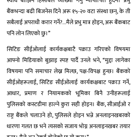
स्वार्थ बाझिने हिसाबले व्याख्या गर्नु न्यायोचित हुँदैन। प्रभु
बैंकभन्दा बढी बिजनेस दिने अरू १५-२० वटा संस्था छन्, के ती
सबैलाई अपराधी करार गर्ने?…मैले प्रभु मात्र होइन, अरू बैंकबाट
पनि लोन लिएको छु।”
सिटिङ सीईओलाई कार्यकक्षबाटै पक्राउ गरिएको विषयमा
आफ्नो मिडियाको बुझाइ स्पष्ट पार्दै उनले भने, “मुद्दा लागेका
विषयमा पनि समाचार लेख्न मिल्छ, पक्ष-विपक्ष हुन्छ। बैंकको
सीईओहरूलाई, सिटिङ सीईओलाई कार्यकक्षबाट पक्राउ गर्ने,
आधार, प्रमाण र नियामकको भूमिका बिनै उनीहरूलाई
पुलिसको कस्टडीमा हाल्ने कुरा सही होइन। बैंक, सीआईओ र
राष्ट्र बैंकले चलाउने हो, पुलिसले होइन भन्ने अनलाइनखबरको
धारणा गलत छ भने त्यसको सजाय भोग्न अनलाइनखबर तयार