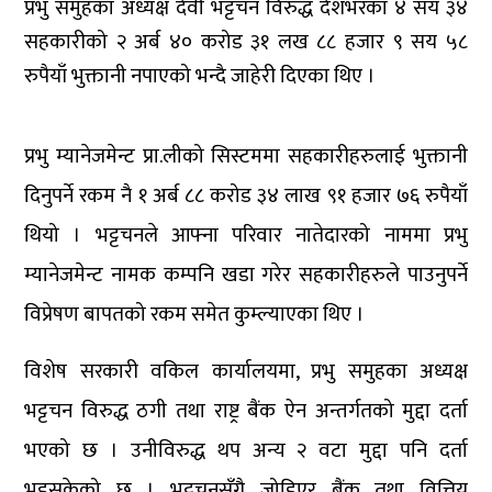
प्रभु समुहका अध्यक्ष देवी भट्टचन विरुद्ध देशभरका ४ सय ३४
सहकारीको २ अर्ब ४० करोड ३१ लख ८८ हजार ९ सय ५८
रुपैयाँ भुक्तानी नपाएको भन्दै जाहेरी दिएका थिए ।
प्रभु म्यानेजमेन्ट प्रा.लीको सिस्टममा सहकारीहरुलाई भुक्तानी
दिनुपर्ने रकम नै १ अर्ब ८८ करोड ३४ लाख ९१ हजार ७६ रुपैयाँ
थियो । भट्टचनले आफ्ना परिवार नातेदारको नाममा प्रभु
म्यानेजमेन्ट नामक कम्पनि खडा गरेर सहकारीहरुले पाउनुपर्ने
विप्रेषण बापतको रकम समेत कुम्ल्याएका थिए ।
विशेष सरकारी वकिल कार्यालयमा, प्रभु समुहका अध्यक्ष
भट्टचन विरुद्ध ठगी तथा राष्ट्र बैंक ऐन अन्तर्गतको मुद्दा दर्ता
भएको छ । उनीविरुद्ध थप अन्य २ वटा मुद्दा पनि दर्ता
भइसकेको छ । भट्टचनसँगै जोडिएर बैंक तथा वित्तिय