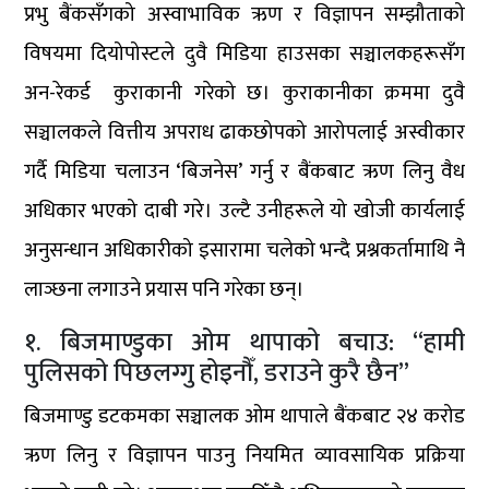
प्रभु बैंकसँगको अस्वाभाविक ऋण र विज्ञापन सम्झौताको
विषयमा दियोपोस्टले दुवै मिडिया हाउसका सञ्चालकहरूसँग
अन-रेकर्ड कुराकानी गरेको छ। कुराकानीका क्रममा दुवै
सञ्चालकले वित्तीय अपराध ढाकछोपको आरोपलाई अस्वीकार
गर्दै मिडिया चलाउन ‘बिजनेस’ गर्नु र बैंकबाट ऋण लिनु वैध
अधिकार भएको दाबी गरे। उल्टै उनीहरूले यो खोजी कार्यलाई
अनुसन्धान अधिकारीको इसारामा चलेको भन्दै प्रश्नकर्तामाथि नै
लाञ्छना लगाउने प्रयास पनि गरेका छन्।
१. बिजमाण्डुका ओम थापाको बचाउ: “हामी
पुलिसको पिछलग्गु होइनौँ, डराउने कुरै छैन”
बिजमाण्डु डटकमका सञ्चालक ओम थापाले बैंकबाट २४ करोड
ऋण लिनु र विज्ञापन पाउनु नियमित व्यावसायिक प्रक्रिया