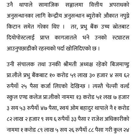
उनै थापाले सामाजिक सञ्जालमा वित्तीय अपराधको
अनुसन्धानका लागि केन्द्रीय अनुसन्धान ब्युरोको औकात नपुग्ने
किटान समेत गरेका थिए । तर, प्रभु बैंक उच्च स्रोतबाट
दियोपोस्टलाई प्राप्त कागजातले भने उनको स्ट्याटस
आउनुपछाडीको रहस्यको पर्दा खोलिदिएको छ ।
उनी संचालक तथा उनकी श्रीमती अध्यक्ष रहेको बिजमाण्डु
प्रा.लीले प्रभु बैंकबाट १० करोड ५९ लाख ३० हजार ४ सय ६२
रुपैयाँ २५ पैसा कर्जा लिएको देखिन्छ । त्यस्तै चेल्सी वर्ल्ड
स्कुल एण्ड कलेज प्रा.लीको नाममा १३ करोड ५१ लख ७ हजार
३ सय ५३ रुपैयाँ ४७ पैसा, स्वयं ओम बहादुर थापाले नै १ करोड
८२ लाख २ हजार ९ सय ६ रुपैयाँ ३३ पैसा र राजेश अधिकारीको
नाममा १ करोड ८९ लाख ५ सय २६ रुपैयाँ ८८ पैसा गरी कुल २४