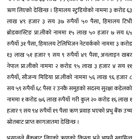
ऋण लिएको देखिन्छ । हिमालय स्टुडियोको नाममा ३ करोड ६३
लाख ४९ हजार ३ सय ३७ रुपैयाँ ५० पैसा, हिमालय टिभी
ब्रोडकास्टिङ प्रा.लीको नाममा १५ लाख ५० हजार ७ सय ६५
रुपैयाँ ३१ पैसा, हिमालय टेलिभिजन नेटवर्कको नाममा ३ करोड
१३ लाख ५१ हजार ९ सय ९ रुपैयाँ ४९ पैसा, अनलाइन खबर
नेपाल प्रा.लीको नाममा २ करोड ९५ लाख ३ हजार ४ सय ११
रुपैयाँ, सौजन्य मिडिया प्रा.लीको नाममा ५६ लाख ९६ हजार ८
सय ५९ रुपैयाँ ६८ पैसा र उनकै समुहको सदस्य सुरक्षा कडेलको
नाममा १ करोड ७६ लाख रुपैयाँ गरी कुल २० करोड १६ लाख १
हजार ९ सय ९४ रुपैयाँ १९ पैसा ऋण प्रवाह भएको प्रभु बैंक उच्च
स्रोतबाट प्राप्त कागजातमा देखिन्छ ।
भुसालले बैंकबाट लिएको ऋणको किस्ता भने आफ्नै स्वामित्व