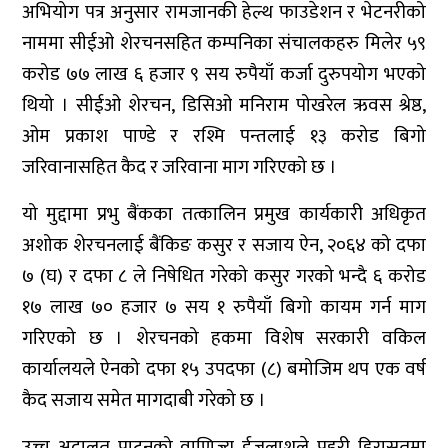
अभियोग पत्र अनुसार रामजानकी हेल्थ फाउडेशन र भेटनरीको
नाममा सीईओ शेरचनसहित कम्पनिका संचालकहरु मिलेर ५९
करोड ७७ लाख ६ हजार ९ सय रुपैयाँ कर्जा दुरुपयोग भएको
थियो । सीईओ शेरचन, डिसिओ मनिराम पोखरेल ऋवस श्रेष्ठ,
ओम प्रकाश पाण्डे र रश्मि पन्तलाई १३ करोड बिगो
जरिवानासहित कैद र जरिवाना माग गरिएको छ ।
यो मुद्दामा प्रभु बैंकका तत्कालिन प्रमुख कार्यकारी अधिकृत
अशोक शेरचनलाई बैंकिङ कसुर र सजाय ऐन, २०६४ को दफा
७ (घ) र दफा ८ ले निषेधित गरेको कसुर गरको भन्दै ६ करोड
१७ लाख ७० हजार ७ सय १ रुपैयाँ बिगो कायम गर्न माग
गरिएको छ । शेरचनको हकमा विशेष सरकारी वकिल
कार्यालयले ऐनको दफा १५ उपदफा (८) बमोजिम थप एक वर्ष
कैद सजाय समेत मागदाबी गरेको छ ।
उच्च अदालत पाटनको वाणिज्य ईजलाशले प्रहरी हिरासतमा