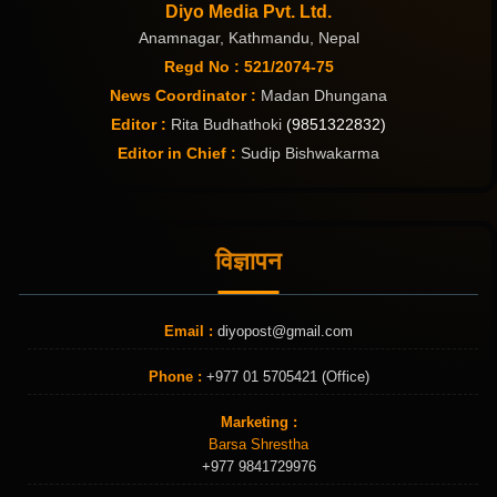
Diyo Media Pvt. Ltd.
Anamnagar, Kathmandu, Nepal
Regd No : 521/2074-75
News Coordinator :
Madan Dhungana
Editor :
Rita Budhathoki
(9851322832)
Editor in Chief :
Sudip Bishwakarma
विज्ञापन
Email :
diyopost@gmail.com
Phone :
+977 01 5705421 (Office)
Marketing :
Barsa Shrestha
+977 9841729976