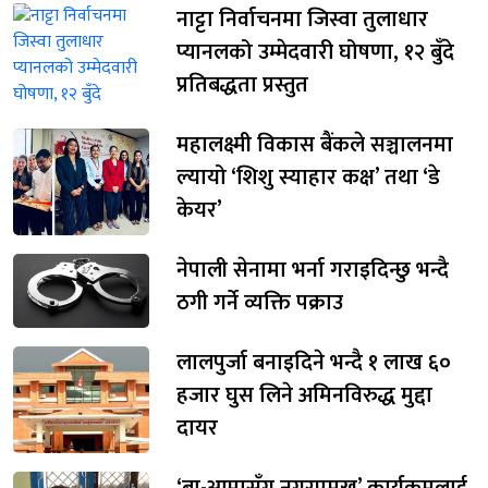
नाट्टा निर्वाचनमा जिस्वा तुलाधार
प्यानलको उम्मेदवारी घोषणा, १२ बुँदे
प्रतिबद्धता प्रस्तुत
महालक्ष्मी विकास बैंकले सञ्चालनमा
ल्यायो ‘शिशु स्याहार कक्ष’ तथा ‘डे
केयर’
नेपाली सेनामा भर्ना गराइदिन्छु भन्दै
ठगी गर्ने व्यक्ति पक्राउ
लालपुर्जा बनाइदिने भन्दै १ लाख ६०
हजार घुस लिने अमिनविरुद्ध मुद्दा
दायर
‘बा-आमासँग नगरप्रमुख’ कार्यक्रमलाई