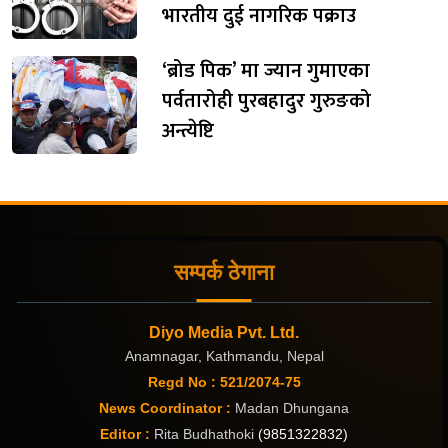
भारतीय दुई नागरिक पक्राउ
‘ब्रोड पिक’ मा ज्यान गुमाएका
पर्वतारोही पुरबहादुर गुरुङको
अन्त्येष्टि
सम्पर्क ठेगाना
Diyo Media Pvt. Ltd.
Anamnagar, Kathmandu, Nepal
Regd No : 521/2074-75
News Coordinator :
Madan Dhungana
Editor :
Rita Budhathoki
(9851322832)