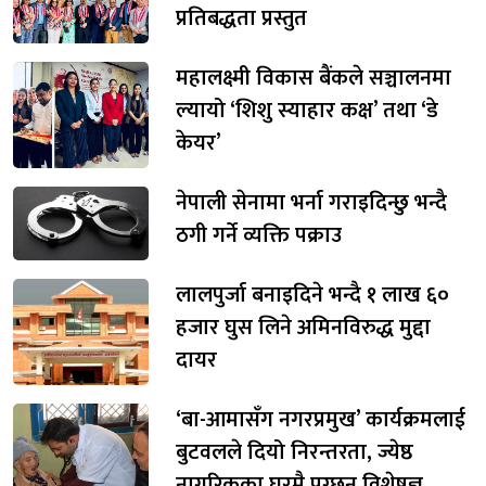
प्रतिबद्धता प्रस्तुत
महालक्ष्मी विकास बैंकले सञ्चालनमा
ल्यायो ‘शिशु स्याहार कक्ष’ तथा ‘डे
केयर’
नेपाली सेनामा भर्ना गराइदिन्छु भन्दै
ठगी गर्ने व्यक्ति पक्राउ
लालपुर्जा बनाइदिने भन्दै १ लाख ६०
हजार घुस लिने अमिनविरुद्ध मुद्दा
दायर
‘बा-आमासँग नगरप्रमुख’ कार्यक्रमलाई
बुटवलले दियो निरन्तरता, ज्येष्ठ
नागरिकका घरमै पुग्छन् विशेषज्ञ