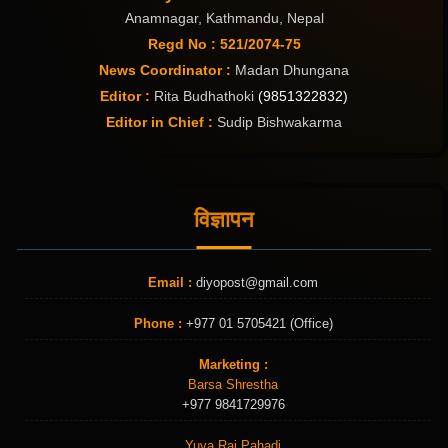
Anamnagar, Kathmandu, Nepal
Regd No : 521/2074-75
News Coordinator :
Madan Dhungana
Editor :
Rita Budhathoki
(9851322832)
Editor in Chief :
Sudip Bishwakarma
विज्ञापन
Email :
diyopost@gmail.com
Phone :
+977 01 5705421 (Office)
Marketing :
Barsa Shrestha
+977 9841729976
Yuva Raj Pahadi