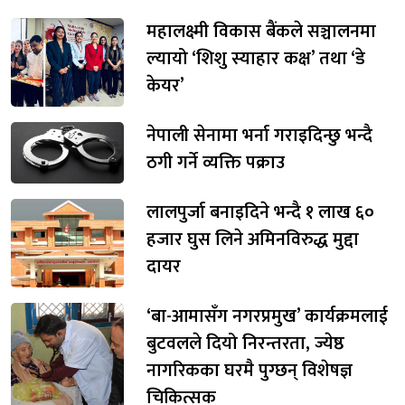
महालक्ष्मी विकास बैंकले सञ्चालनमा
ल्यायो ‘शिशु स्याहार कक्ष’ तथा ‘डे
केयर’
नेपाली सेनामा भर्ना गराइदिन्छु भन्दै
ठगी गर्ने व्यक्ति पक्राउ
लालपुर्जा बनाइदिने भन्दै १ लाख ६०
हजार घुस लिने अमिनविरुद्ध मुद्दा
दायर
‘बा-आमासँग नगरप्रमुख’ कार्यक्रमलाई
बुटवलले दियो निरन्तरता, ज्येष्ठ
नागरिकका घरमै पुग्छन् विशेषज्ञ
चिकित्सक