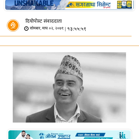
दियोपोस्ट संवाददाता
| १३:५५:५९
सोमबार, माघ ०२, २०७९