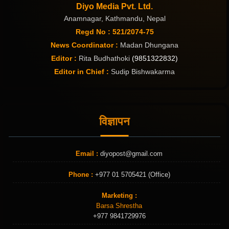
Diyo Media Pvt. Ltd.
Anamnagar, Kathmandu, Nepal
Regd No : 521/2074-75
News Coordinator :
Madan Dhungana
Editor :
Rita Budhathoki
(9851322832)
Editor in Chief :
Sudip Bishwakarma
विज्ञापन
Email :
diyopost@gmail.com
Phone :
+977 01 5705421 (Office)
Marketing :
Barsa Shrestha
+977 9841729976