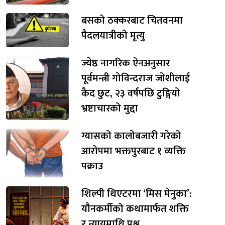
बसको ठक्करबाट चितवनमा
पैदलयात्रीको मृत्यु
ज्येष्ठ नागरिक ऐनअनुसार
पूर्वमन्त्री गोविन्दराज जोशीलाई
कैद छुट, २३ वर्षपछि टुङ्गियो
भ्रष्टाचारको मुद्दा
ग्यासको कालोबजारी गरेको
आरोपमा भक्तपुरबाट १ व्यक्ति
पक्राउ
शिल्पी थिएटरमा ‘मिस मेनुका’:
यौनकर्मीको कथामार्फत शक्ति
र न्यायमाथि प्रश्न