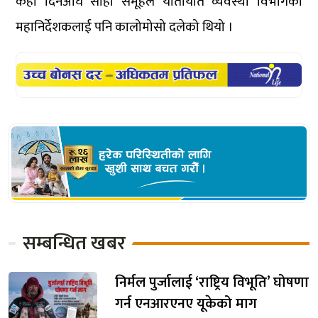
केही दिनअघि सोही समूहले यातायात व्यवस्था विभागका
महानिर्देशकलाई पनि कालोमोसो दलेको थियो ।
सम्बन्धित खबर
निर्मल पुर्जालाई ‘राष्ट्रिय विभूति’ घोषणा
गर्न एनआरएनए यूकेको माग