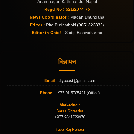
Anamnagar, Kathmandu, Nepal
Regd No : 521/2074-75
News Coordinator :
Madan Dhungana
Editor :
Rita Budhathoki
(9851322832)
Editor in Chief :
Sudip Bishwakarma
विज्ञापन
Email :
diyopost@gmail.com
Phone :
+977 01 5705421 (Office)
Marketing :
Barsa Shrestha
+977 9841729976
Yuva Raj Pahadi