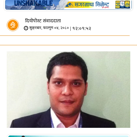
दियोपोस्ट संवाददाता
| १२:०१:५२
शुक्रबार, फाल्गुण ०४, २०८०