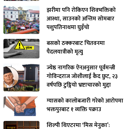
झरीमा पनि रोकिएन शिवभक्तिको
आस्था, साउनको अन्तिम सोमबार
पशुपतिनाथमा घुइँचो
बसको ठक्करबाट चितवनमा
पैदलयात्रीको मृत्यु
ज्येष्ठ नागरिक ऐनअनुसार पूर्वमन्त्री
गोविन्दराज जोशीलाई कैद छुट, २३
वर्षपछि टुङ्गियो भ्रष्टाचारको मुद्दा
ग्यासको कालोबजारी गरेको आरोपमा
भक्तपुरबाट १ व्यक्ति पक्राउ
शिल्पी थिएटरमा ‘मिस मेनुका’: