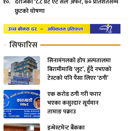
दराजको ‘८.८ ग्रेट एट सेल’ अफर, ७० प्रतिशतसम्म
छुटको घोषणा
सिफारिस
सिनामंगलको होप अस्पतालमा
बिरामीमाथि ‘लुट’, हुँदै नभएको
टेस्टको पनि पैसा लिएर ‘ठगी’
एक करोड ठगी गरी फरार
भएका कसुरदार सूर्यमान
तामाङ पक्राउ
इन्भेस्टमेन्ट बैंकका