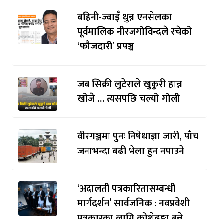
बहिनी-ज्वाइँ थुन्न एनसेलका
पूर्वमालिक नीरजगोविन्दले रचेको
‘फौजदारी’ प्रपञ्च
जब सिक्री लुटेराले खुकुरी हान्न
खोजे … त्यसपछि चल्यो गोली
वीरगञ्जमा पुनः निषेधाज्ञा जारी, पाँच
जनाभन्दा बढी भेला हुन नपाउने
‘अदालती पत्रकारितासम्बन्धी
मार्गदर्शन’ सार्वजनिक : नवप्रवेशी
पत्रकारका लागि कोशेढुङ्गा बन्ने