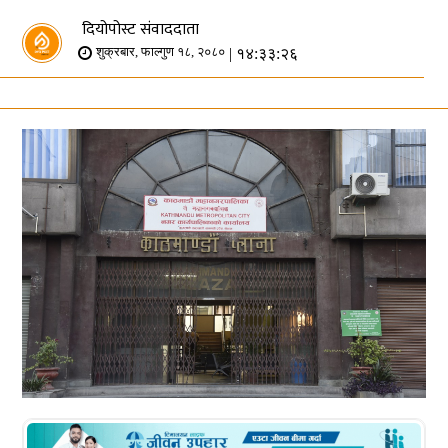
दियोपोस्ट संवाददाता
| १४:३३:२६
शुक्रबार, फाल्गुण १८, २०८०