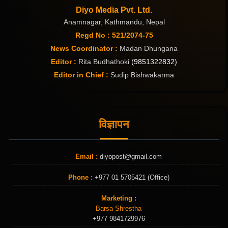
Diyo Media Pvt. Ltd.
Anamnagar, Kathmandu, Nepal
Regd No : 521/2074-75
News Coordinator :
Madan Dhungana
Editor :
Rita Budhathoki
(9851322832)
Editor in Chief :
Sudip Bishwakarma
विज्ञापन
Email :
diyopost@gmail.com
Phone :
+977 01 5705421 (Office)
Marketing :
Barsa Shrestha
+977 9841729976