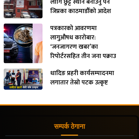
लागि छुट्टै स्थान बनाउनु पर्ने
जिप्रका काठमाडौँको आदेश
पत्रकारको आवरणमा
लागुऔषध कारोबार:
‘जनजागरण खबर’का
रिपोर्टरसहित तीन जना पक्राउ
धादिङ प्रहरी कार्यसम्पादनमा
लगातार तेस्रो पटक उत्कृष्ट
सम्पर्क ठेगाना