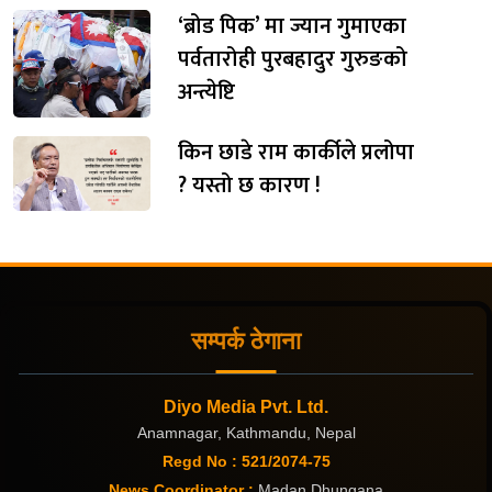
‘ब्रोड पिक’ मा ज्यान गुमाएका
पर्वतारोही पुरबहादुर गुरुङको
अन्त्येष्टि
किन छाडे राम कार्कीले प्रलोपा
? यस्तो छ कारण !
सम्पर्क ठेगाना
Diyo Media Pvt. Ltd.
Anamnagar, Kathmandu, Nepal
Regd No : 521/2074-75
News Coordinator :
Madan Dhungana