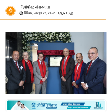
दियोपोस्ट संवाददाता
| १२:५१:५४
बिहिबार, फाल्गुण २८, २०८२