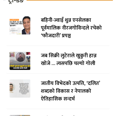
ट्रेन्डिङ
बहिनी-ज्वाइँ थुन्न एनसेलका
पूर्वमालिक नीरजगोविन्दले रचेको
‘फौजदारी’ प्रपञ्च
जब सिक्री लुटेराले खुकुरी हान्न
खोजे … त्यसपछि चल्यो गोली
जातीय विभेदको उत्पत्ति, ‘दलित’
शब्दको विकास र नेपालको
ऐतिहासिक सन्दर्भ