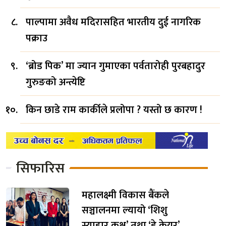
पाल्पामा अवैध मदिरासहित भारतीय दुई नागरिक
पक्राउ
‘ब्रोड पिक’ मा ज्यान गुमाएका पर्वतारोही पुरबहादुर
गुरुङको अन्त्येष्टि
किन छाडे राम कार्कीले प्रलोपा ? यस्तो छ कारण !
सिफारिस
महालक्ष्मी विकास बैंकले
सञ्चालनमा ल्यायो ‘शिशु
स्याहार कक्ष’ तथा ‘डे केयर’