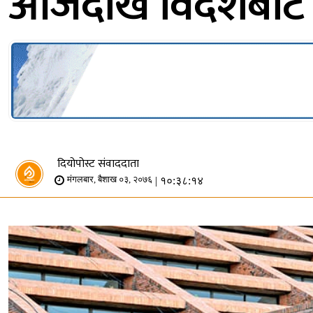
आजदेखि विदेशबाट 
दियोपोस्ट संवाददाता
| १०:३८:१४
मंगलबार, बैशाख ०३, २०७६