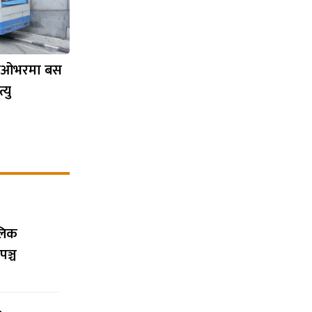
्लाइओभरमा बस
्यु
ालिक
पञ्च