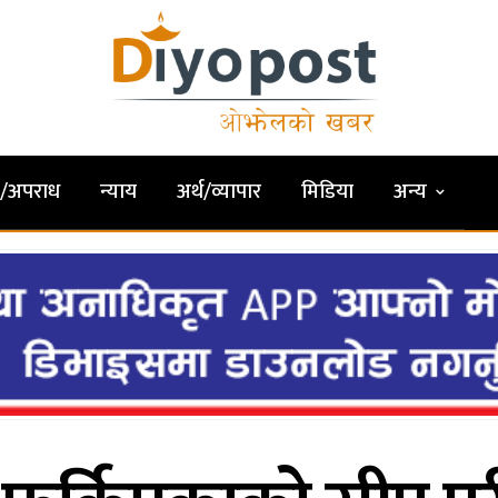
षा/अपराध
न्याय
अर्थ/व्यापार
मिडिया
अन्य