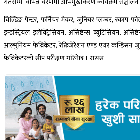
गतेसम्म विभिन्न चरणमा अभिमुखीकरण कार्यक्रम सञ्चाल
विल्डिङ पेन्टर, फर्निचर मेकर, जुनियर प्लम्बर, स्काप फोल्
इन्डस्ट्रियल इलेक्ट्रिसियन, असिष्टेन्स ब्युटिसियन, असि
आल्मुनियम फेब्रिकेटर, रेफ्रिजेरेशन एण्ड एयर कन्डिसन जुन
फेब्रिकेटरको सीप परीक्षण गरिनेछ । रासस