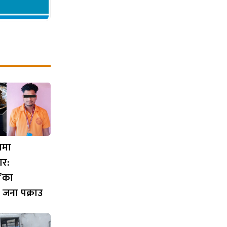
णमा
र:
’का
 जना पक्राउ