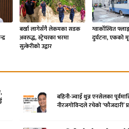
बर्खा लागेसँगै लेकमका सडक
ग्वार्कोस्थित फ
द्र
अवरुद्ध, स्ट्रेचरका भरमा
दुर्घटना, एकको मृत
सुत्केरीको उद्वार
,
बहिनी-ज्वाइँ थुन्न एनसेलका पूर्वम
ई
नीरजगोविन्दले रचेको ‘फौजदारी’ प्र