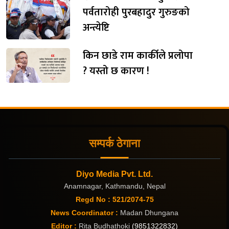
पर्वतारोही पुरबहादुर गुरुङको
अन्त्येष्टि
किन छाडे राम कार्कीले प्रलोपा
? यस्तो छ कारण !
सम्पर्क ठेगाना
Diyo Media Pvt. Ltd.
Anamnagar, Kathmandu, Nepal
Regd No : 521/2074-75
News Coordinator :
Madan Dhungana
Editor :
Rita Budhathoki
(9851322832)