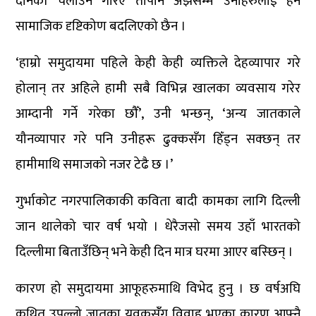
दैनिकी चलाउने गरिए तापनि अझैसम्म उनीहरुलाई हेर्ने
सामाजिक दृष्टिकोण बदलिएको छैन ।
‘हाम्रो समुदायमा पहिले केही केही व्यक्तिले देहव्यापार गरे
होलान् तर अहिले हामी सबै विभिन्न खालका व्यवसाय गरेर
आम्दानी गर्ने गरेका छौँ’, उनी भन्छन्, ‘अन्य जातकाले
यौनव्यापार गरे पनि उनीहरू ढुक्कसँग हिँड्न सक्छन् तर
हामीमाथि समाजको नजर टेढै छ ।’
गुर्भाकोट नगरपालिकाकी कविता बादी कामका लागि दिल्ली
जान थालेको चार वर्ष भयो । धेरैजसो समय उहाँ भारतको
दिल्लीमा बिताउँछिन् भने केही दिन मात्र घरमा आएर बस्छिन् ।
कारण हो समुदायमा आफूहरुमाथि विभेद हुनु । छ वर्षअघि
कथित उपल्लो जातका युवकसंँग विवाह भएका कारण आफ्नै