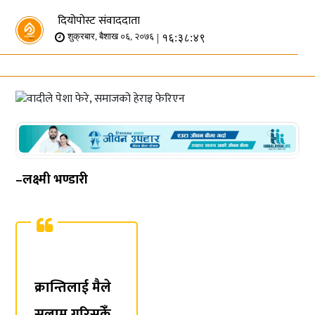
दियोपोस्ट संवाददाता
| १६:३८:४९
शुक्रबार, बैशाख ०६, २०७६
–लक्ष्मी भण्डारी
क्रान्तिलाई मैले
सलाम गरिसकेंँ