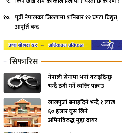
किन छाडे राम कार्कीले प्रलोपा ? यस्तो छ कारण !
पूर्वी नेपालका जिल्लामा शनिबार १२ घण्टा विद्युत्
आपूर्ति बन्द
सिफारिस
नेपाली सेनामा भर्ना गराइदिन्छु
भन्दै ठगी गर्ने व्यक्ति पक्राउ
लालपुर्जा बनाइदिने भन्दै १ लाख
६० हजार घुस लिने
अमिनविरुद्ध मुद्दा दायर