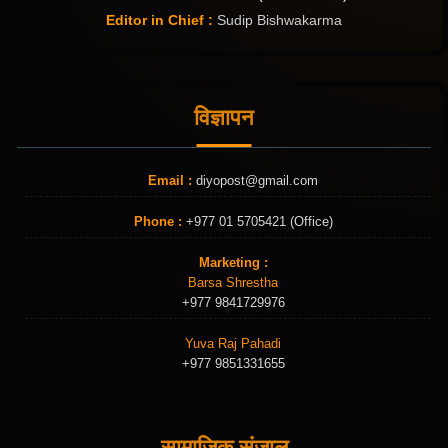
Editor in Chief :
Sudip Bishwakarma
विज्ञापन
Email :
diyopost@gmail.com
Phone :
+977 01 5705421 (Office)
Marketing :
Barsa Shrestha
+977 9841729976
Yuva Raj Pahadi
+977 9851331655
सामाजिक संजाल