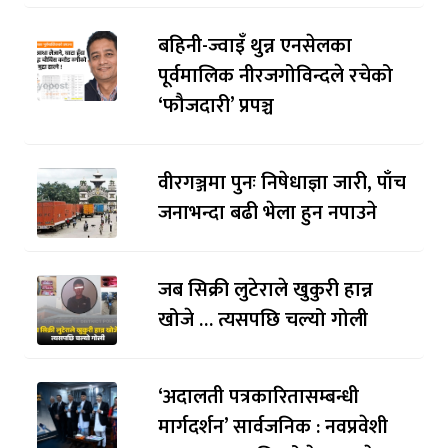
बहिनी-ज्वाइँ थुन्न एनसेलका
पूर्वमालिक नीरजगोविन्दले रचेको
‘फौजदारी’ प्रपञ्च
वीरगञ्जमा पुनः निषेधाज्ञा जारी, पाँच
जनाभन्दा बढी भेला हुन नपाउने
जब सिक्री लुटेराले खुकुरी हान्न
खोजे … त्यसपछि चल्यो गोली
‘अदालती पत्रकारितासम्बन्धी
मार्गदर्शन’ सार्वजनिक : नवप्रवेशी