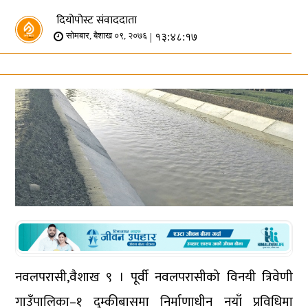
दियोपोस्ट संवाददाता
| १३:४८:१७
सोमबार, बैशाख ०९, २०७६
नवलपरासी,वैशाख ९ । पूर्वी नवलपरासीको विनयी त्रिवेणी
गाउँपालिका–१ दुम्कीबासमा निर्माणाधीन नयाँ प्रविधिमा