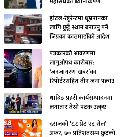
महासंघको ध्यानाकर्षण
होटल-रेष्टुरेन्टमा धूम्रपानका
लागि छुट्टै स्थान बनाउनु पर्ने
जिप्रका काठमाडौँको आदेश
पत्रकारको आवरणमा
लागुऔषध कारोबार:
‘जनजागरण खबर’का
रिपोर्टरसहित तीन जना पक्राउ
धादिङ प्रहरी कार्यसम्पादनमा
लगातार तेस्रो पटक उत्कृष्ट
दराजको ‘८.८ ग्रेट एट सेल’
अफर, ७० प्रतिशतसम्म छुटको