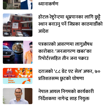
ध्यानाकर्षण
होटल-रेष्टुरेन्टमा धूम्रपानका लागि छुट्टै
स्थान बनाउनु पर्ने जिप्रका काठमाडौँको
आदेश
पत्रकारको आवरणमा लागुऔषध
कारोबार: ‘जनजागरण खबर’का
रिपोर्टरसहित तीन जना पक्राउ
दराजको ‘८.८ ग्रेट एट सेल’ अफर, ७०
प्रतिशतसम्म छुटको घोषणा
नेपाल आयल निगमको कार्यकारी
निर्देशकमा नागेन्द्र साह नियुक्त