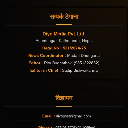
सम्पर्क ठेगाना
Diyo Media Pvt. Ltd.
Anamnagar, Kathmandu, Nepal
Regd No : 521/2074-75
News Coordinator :
Madan Dhungana
Editor :
Rita Budhathoki
(9851322832)
Editor in Chief :
Sudip Bishwakarma
विज्ञापन
Email :
diyopost@gmail.com
Phone :
+977 01 5705421 (Office)