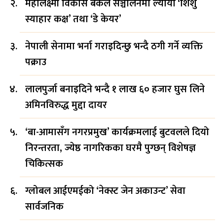
महालक्ष्मी विकास बैंकले सञ्चालनमा ल्यायो ‘शिशु
स्याहार कक्ष’ तथा ‘डे केयर’
नेपाली सेनामा भर्ना गराइदिन्छु भन्दै ठगी गर्ने व्यक्ति
पक्राउ
लालपुर्जा बनाइदिने भन्दै १ लाख ६० हजार घुस लिने
अमिनविरुद्ध मुद्दा दायर
‘बा-आमासँग नगरप्रमुख’ कार्यक्रमलाई बुटवलले दियो
निरन्तरता, ज्येष्ठ नागरिकका घरमै पुग्छन् विशेषज्ञ
चिकित्सक
ग्लोबल आईएमईको ‘नेक्स्ट जेन अकाउन्ट’ सेवा
सार्वजनिक