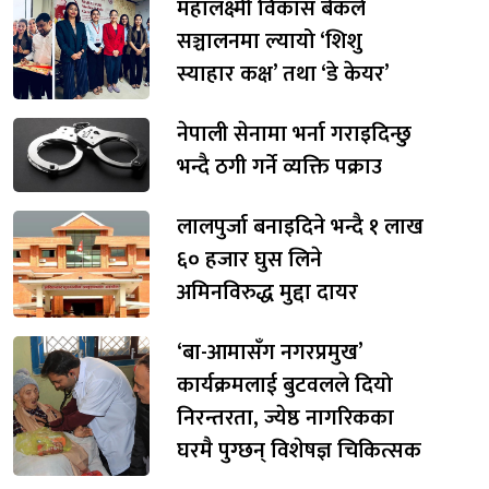
महालक्ष्मी विकास बैंकले
सञ्चालनमा ल्यायो ‘शिशु
स्याहार कक्ष’ तथा ‘डे केयर’
नेपाली सेनामा भर्ना गराइदिन्छु
भन्दै ठगी गर्ने व्यक्ति पक्राउ
लालपुर्जा बनाइदिने भन्दै १ लाख
६० हजार घुस लिने
अमिनविरुद्ध मुद्दा दायर
‘बा-आमासँग नगरप्रमुख’
कार्यक्रमलाई बुटवलले दियो
निरन्तरता, ज्येष्ठ नागरिकका
घरमै पुग्छन् विशेषज्ञ चिकित्सक