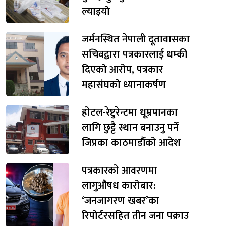
ल्याइयो
जर्मनस्थित नेपाली दूतावासका
सचिवद्वारा पत्रकारलाई धम्की
दिएको आरोप, पत्रकार
महासंघको ध्यानाकर्षण
होटल-रेष्टुरेन्टमा धूम्रपानका
लागि छुट्टै स्थान बनाउनु पर्ने
जिप्रका काठमाडौँको आदेश
पत्रकारको आवरणमा
लागुऔषध कारोबार:
‘जनजागरण खबर’का
रिपोर्टरसहित तीन जना पक्राउ