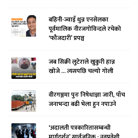
बहिनी-ज्वाइँ थुन्न एनसेलका
पूर्वमालिक नीरजगोविन्दले रचेको
‘फौजदारी’ प्रपञ्च
जब सिक्री लुटेराले खुकुरी हान्न
खोजे … त्यसपछि चल्यो गोली
वीरगञ्जमा पुनः निषेधाज्ञा जारी, पाँच
जनाभन्दा बढी भेला हुन नपाउने
‘अदालती पत्रकारितासम्बन्धी
मार्गदर्शन’ सार्वजनिक : नवप्रवेशी