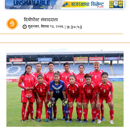
दियोपोस्ट संवाददाता
| ७:३०:५३
शुक्रबार, बैशाख १३, २०७६