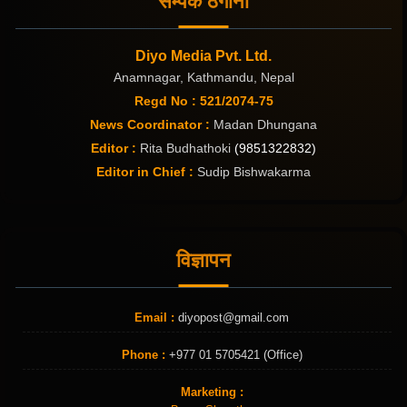
सम्पर्क ठेगाना
Diyo Media Pvt. Ltd.
Anamnagar, Kathmandu, Nepal
Regd No : 521/2074-75
News Coordinator :
Madan Dhungana
Editor :
Rita Budhathoki
(9851322832)
Editor in Chief :
Sudip Bishwakarma
विज्ञापन
Email :
diyopost@gmail.com
Phone :
+977 01 5705421 (Office)
Marketing :