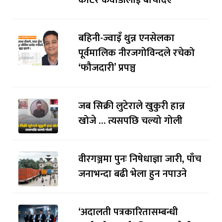
काटेर कवाडीलाई बेचिदिए
बहिनी-ज्वाइँ थुन्न एनसेलका
पूर्वमालिक नीरजगोविन्दले रचेको
‘फौजदारी’ प्रपञ्च
जब सिक्री लुटेराले खुकुरी हान्न
खोजे … त्यसपछि चल्यो गोली
वीरगञ्जमा पुनः निषेधाज्ञा जारी, पाँच
जनाभन्दा बढी भेला हुन नपाउने
‘अदालती पत्रकारितासम्बन्धी