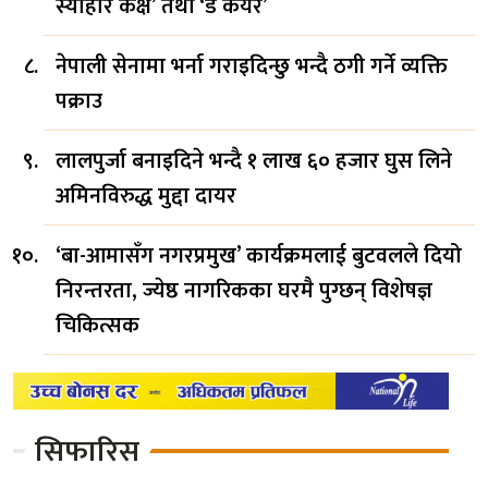
स्याहार कक्ष’ तथा ‘डे केयर’
नेपाली सेनामा भर्ना गराइदिन्छु भन्दै ठगी गर्ने व्यक्ति
पक्राउ
लालपुर्जा बनाइदिने भन्दै १ लाख ६० हजार घुस लिने
अमिनविरुद्ध मुद्दा दायर
‘बा-आमासँग नगरप्रमुख’ कार्यक्रमलाई बुटवलले दियो
निरन्तरता, ज्येष्ठ नागरिकका घरमै पुग्छन् विशेषज्ञ
चिकित्सक
सिफारिस