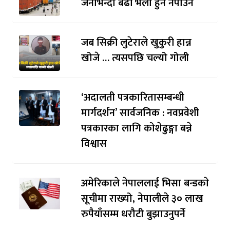
जनाभन्दा बढी भेला हुन नपाउने
जब सिक्री लुटेराले खुकुरी हान्न
खोजे … त्यसपछि चल्यो गोली
‘अदालती पत्रकारितासम्बन्धी
मार्गदर्शन’ सार्वजनिक : नवप्रवेशी
पत्रकारका लागि कोशेढुङ्गा बन्ने
विश्वास
अमेरिकाले नेपाललाई भिसा बन्डकाे
सूचीमा राख्यो, नेपालीले ३० लाख
रुपैयाँसम्म धरौटी बुझाउनुपर्ने