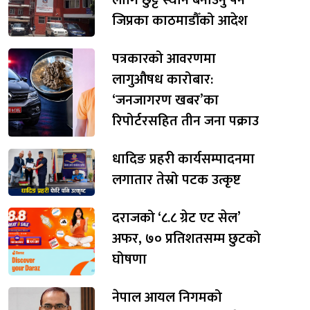
जिप्रका काठमाडौँको आदेश
पत्रकारको आवरणमा
लागुऔषध कारोबार:
‘जनजागरण खबर’का
रिपोर्टरसहित तीन जना पक्राउ
धादिङ प्रहरी कार्यसम्पादनमा
लगातार तेस्रो पटक उत्कृष्ट
दराजको ‘८.८ ग्रेट एट सेल’
अफर, ७० प्रतिशतसम्म छुटको
घोषणा
नेपाल आयल निगमको