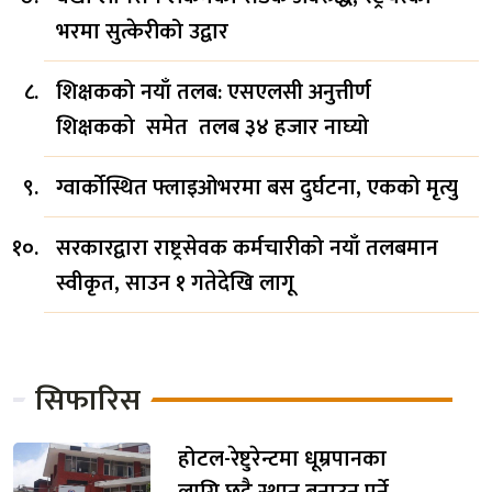
भरमा सुत्केरीको उद्वार
शिक्षकको नयाँ तलब: एसएलसी अनुत्तीर्ण
शिक्षकको समेत तलब ३४ हजार नाघ्यो
ग्वार्कोस्थित फ्लाइओभरमा बस दुर्घटना, एकको मृत्यु
सरकारद्वारा राष्ट्रसेवक कर्मचारीको नयाँ तलबमान
स्वीकृत, साउन १ गतेदेखि लागू
सिफारिस
होटल-रेष्टुरेन्टमा धूम्रपानका
लागि छुट्टै स्थान बनाउनु पर्ने