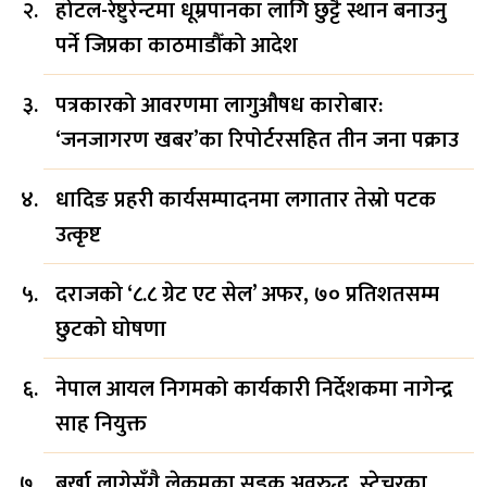
होटल-रेष्टुरेन्टमा धूम्रपानका लागि छुट्टै स्थान बनाउनु
पर्ने जिप्रका काठमाडौँको आदेश
पत्रकारको आवरणमा लागुऔषध कारोबार:
‘जनजागरण खबर’का रिपोर्टरसहित तीन जना पक्राउ
धादिङ प्रहरी कार्यसम्पादनमा लगातार तेस्रो पटक
उत्कृष्ट
दराजको ‘८.८ ग्रेट एट सेल’ अफर, ७० प्रतिशतसम्म
छुटको घोषणा
नेपाल आयल निगमको कार्यकारी निर्देशकमा नागेन्द्र
साह नियुक्त
बर्खा लागेसँगै लेकमका सडक अवरुद्ध, स्ट्रेचरका