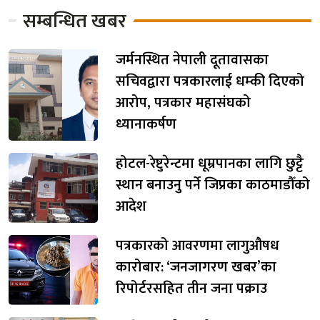
सम्बन्धित खबर
जर्मनस्थित नेपाली दूतावासका
सचिवद्वारा पत्रकारलाई धम्की दिएको
आरोप, पत्रकार महासंघको
ध्यानाकर्षण
होटल-रेष्टुरेन्टमा धूम्रपानका लागि छुट्टै
स्थान बनाउनु पर्ने जिप्रका काठमाडौँको
आदेश
पत्रकारको आवरणमा लागुऔषध
कारोबार: ‘जनजागरण खबर’का
रिपोर्टरसहित तीन जना पक्राउ