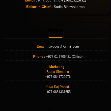
Editor :
Rita Budhathoki
(9851322832)
Editor in Chief :
Sudip Bishwakarma
विज्ञापन
Email :
diyopost@gmail.com
Phone :
+977 01 5705421 (Office)
Marketing :
Barsa Shrestha
+977 9841729976
Yuva Raj Pahadi
+977 9851331655