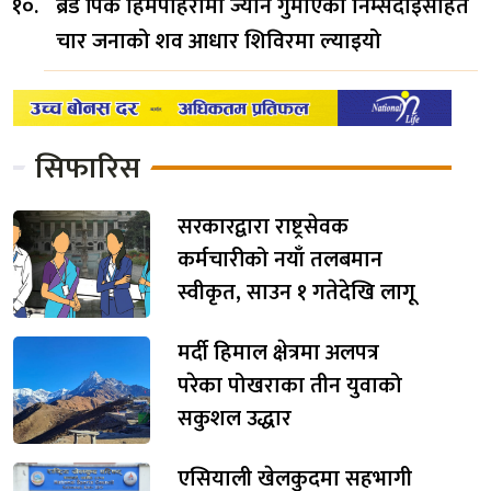
ब्रड पिक हिमपहिरोमा ज्यान गुमाएका निम्सदाइसहित
चार जनाको शव आधार शिविरमा ल्याइयो
सिफारिस
सरकारद्वारा राष्ट्रसेवक
कर्मचारीको नयाँ तलबमान
स्वीकृत, साउन १ गतेदेखि लागू
मर्दी हिमाल क्षेत्रमा अलपत्र
परेका पोखराका तीन युवाको
सकुशल उद्धार
एसियाली खेलकुदमा सहभागी