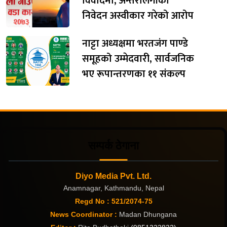
विवादमा, अन्तरलिंगीको
निवेदन अस्वीकार गरेको आरोप
नाट्टा अध्यक्षमा भरतजंग पाण्डे
समूहको उम्मेदवारी, सार्वजनिक
भए रूपान्तरणका ११ संकल्प
सम्पर्क ठेगाना
Diyo Media Pvt. Ltd.
Anamnagar, Kathmandu, Nepal
Regd No : 521/2074-75
News Coordinator :
Madan Dhungana